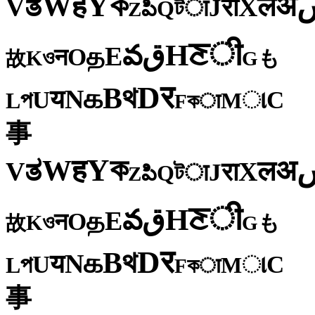
ক
Y
ह
W
अ
ತ
ल
V
X
रा
J
টा
Q
పి
Z
ी
ਣ
H
ق
వ
E
த
O
न
ও
K
も
故
G
र
D
থ
B
க
N
य
U
C
প
ા
L
M
কा
F
事
ক
Y
ह
W
अ
ತ
ल
V
X
रा
J
টा
Q
పి
Z
ी
ਣ
H
ق
వ
E
த
O
न
ও
K
も
故
G
र
D
থ
B
க
N
य
U
C
প
ા
L
M
কा
F
事