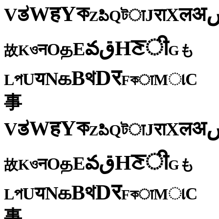
ক
Y
ह
W
अ
ತ
ल
V
X
रा
J
টा
Q
పి
Z
ी
ਣ
H
ق
వ
E
த
O
न
ও
K
も
故
G
र
D
থ
B
க
N
य
U
C
প
ા
L
M
কा
F
事
ক
Y
ह
W
अ
ತ
ल
V
X
रा
J
টा
Q
పి
Z
ी
ਣ
H
ق
వ
E
த
O
न
ও
K
も
故
G
र
D
থ
B
க
N
य
U
C
প
ા
L
M
কा
F
事