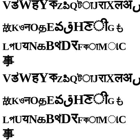
ক
Y
ह
W
अ
ತ
ल
V
X
रा
J
টा
Q
పి
Z
ी
ਣ
H
ق
వ
E
த
O
न
ও
K
も
故
G
र
D
থ
B
க
N
य
U
C
প
ા
L
M
কा
F
事
ক
Y
ह
W
अ
ತ
ल
V
X
रा
J
টा
Q
పి
Z
ी
ਣ
H
ق
వ
E
த
O
न
ও
K
も
故
G
र
D
থ
B
க
N
य
U
C
প
ા
L
M
কा
F
事