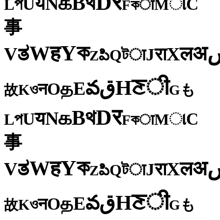
र
D
থ
B
க
N
य
U
C
প
ા
L
M
কा
F
事
ক
Y
ह
W
अ
ತ
ल
V
X
रा
J
টा
Q
పి
Z
ी
ਣ
H
ق
వ
E
த
O
न
ও
K
も
故
G
र
D
থ
B
க
N
य
U
C
প
ા
L
M
কा
F
事
ক
Y
ह
W
अ
ತ
ल
V
X
रा
J
টा
Q
పి
Z
ी
ਣ
H
ق
వ
E
த
O
न
ও
K
も
故
G