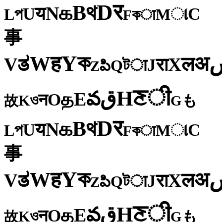
र
D
থ
B
க
N
य
U
C
প
ા
L
M
কा
F
事
ক
Y
ह
W
अ
ತ
ल
V
X
रा
J
টा
Q
పి
Z
ी
ਣ
H
ق
వ
E
த
O
न
ও
K
も
故
G
र
D
থ
B
க
N
य
U
C
প
ા
L
M
কा
F
事
ক
Y
ह
W
अ
ತ
ल
V
X
रा
J
টा
Q
పి
Z
ी
ਣ
H
ق
వ
E
த
O
न
ও
K
も
故
G