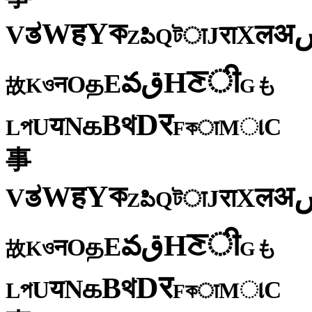
ক
Y
ह
W
अ
ತ
ल
V
X
रा
J
টा
Q
పి
Z
ी
ਣ
H
ق
వ
E
த
O
न
ও
K
も
故
G
र
D
থ
B
க
N
य
U
C
প
ા
L
M
কा
F
事
ক
Y
ह
W
अ
ತ
ल
V
X
रा
J
টा
Q
పి
Z
ी
ਣ
H
ق
వ
E
த
O
न
ও
K
も
故
G
र
D
থ
B
க
N
य
U
C
প
ા
L
M
কा
F