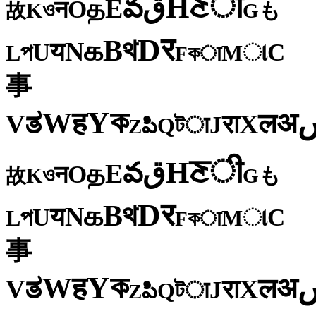
ी
ਣ
H
ق
వ
E
த
O
न
ও
K
も
故
G
र
D
থ
B
க
N
य
U
C
প
ા
L
M
কा
F
事
ক
Y
ह
W
अ
ತ
ल
V
X
रा
J
টा
Q
పి
Z
ी
ਣ
H
ق
వ
E
த
O
न
ও
K
も
故
G
र
D
থ
B
க
N
य
U
C
প
ા
L
M
কा
F
事
ক
Y
ह
W
अ
ತ
ल
V
X
रा
J
টा
Q
పి
Z