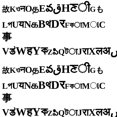
ी
ਣ
H
ق
వ
E
த
O
न
ও
K
も
故
G
र
D
থ
B
க
N
य
U
C
প
ા
L
M
কा
F
事
ক
Y
ह
W
अ
ತ
ल
V
X
रा
J
টा
Q
పి
Z
ी
ਣ
H
ق
వ
E
த
O
न
ও
K
も
故
G
र
D
থ
B
க
N
य
U
C
প
ા
L
M
কा
F
事
ক
Y
ह
W
अ
ತ
ल
V
X
रा
J
টा
Q
పి
Z