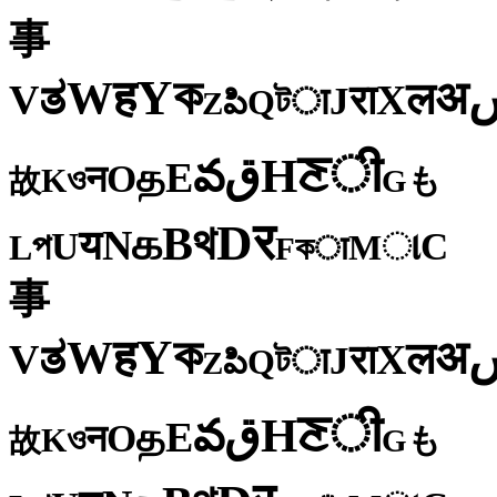
事
ক
Y
ह
W
अ
ತ
ल
V
X
रा
J
টा
Q
పి
Z
ी
ਣ
H
ق
వ
E
த
O
न
ও
K
も
故
G
र
D
থ
B
க
N
य
U
C
প
ા
L
M
কा
F
事
ক
Y
ह
W
अ
ತ
ल
V
X
रा
J
টा
Q
పి
Z
ी
ਣ
H
ق
వ
E
த
O
न
ও
K
も
故
G