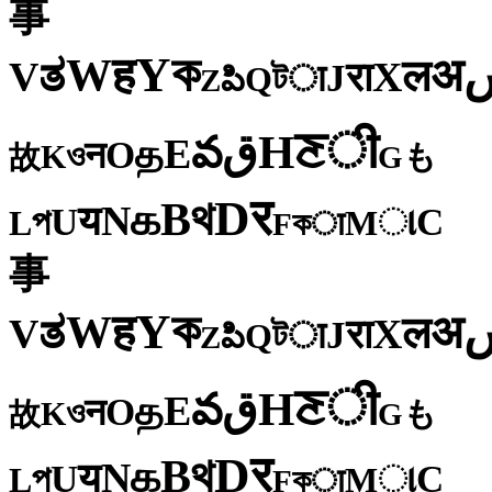
事
ক
Y
ह
W
अ
ತ
ल
V
X
रा
J
টा
Q
పి
Z
ी
ਣ
H
ق
వ
E
த
O
न
ও
K
も
故
G
र
D
থ
B
க
N
य
U
C
প
ા
L
M
কा
F
事
ক
Y
ह
W
अ
ತ
ल
V
X
रा
J
টा
Q
పి
Z
ी
ਣ
H
ق
వ
E
த
O
न
ও
K
も
故
G
र
D
থ
B
க
N
य
U
C
প
ા
L
M
কा
F