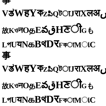
事
ক
Y
ह
W
अ
ತ
ल
V
X
रा
J
টा
Q
పి
Z
ी
ਣ
H
ق
వ
E
த
O
न
ও
K
も
故
G
र
D
থ
B
க
N
य
U
C
প
ા
L
M
কा
F
事
ক
Y
ह
W
अ
ತ
ल
V
X
रा
J
টा
Q
పి
Z
ी
ਣ
H
ق
వ
E
த
O
न
ও
K
も
故
G
र
D
থ
B
க
N
य
U
C
প
ા
L
M
কा
F