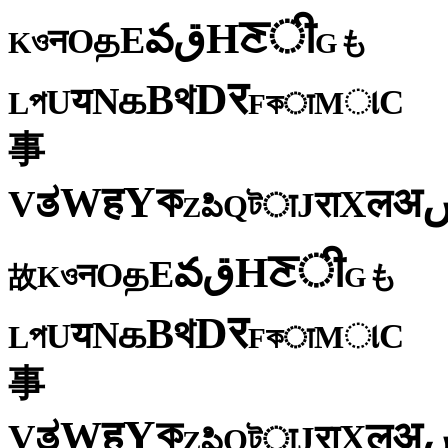
ी
ਣ
H
ق
వ
E
த
O
न
ও
K
も
G
र
D
থ
B
க
N
य
U
C
প
ા
L
M
কा
F
事
ক
Y
ह
W
अ
ತ
ल
V
X
रा
J
টा
Q
పి
Z
ी
ਣ
H
ق
వ
E
த
O
न
ও
K
も
故
G
र
D
থ
B
க
N
य
U
C
প
ા
L
M
কा
F
事
ক
Y
ह
W
अ
ತ
ल
V
X
रा
J
টा
Q
పి
Z