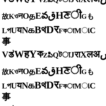
ी
ਣ
H
ق
వ
E
த
O
न
ও
K
も
故
G
र
D
থ
B
க
N
य
U
C
প
ા
L
M
কा
F
事
ক
Y
ह
W
अ
ತ
ल
V
X
रा
J
টा
Q
పి
Z
ी
ਣ
H
ق
వ
E
த
O
न
ও
K
も
故
G
र
D
থ
B
க
N
य
U
C
প
ા
L
M
কा
F
事