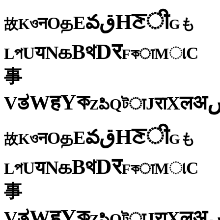
ी
ਣ
H
ق
వ
E
த
O
न
ও
K
も
故
G
र
D
থ
B
க
N
य
U
C
প
ા
L
M
কा
F
事
ক
Y
ह
W
अ
ತ
ल
V
X
रा
J
টा
Q
పి
Z
ी
ਣ
H
ق
వ
E
த
O
न
ও
K
も
故
G
र
D
থ
B
க
N
य
U
C
প
ા
L
M
কा
F
事
ক
Y
ह
W
अ
ತ
ल
V
X
रा
J
টा
Q
పి
Z