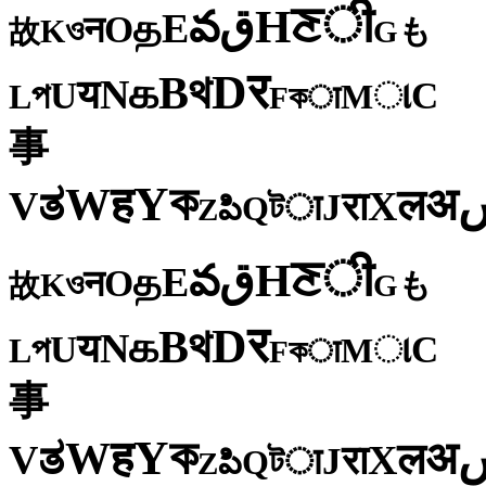
ी
ਣ
H
ق
వ
E
த
O
न
ও
K
も
故
G
र
D
থ
B
க
N
य
U
C
প
ા
L
M
কा
F
事
ক
Y
ह
W
अ
ತ
ल
V
X
रा
J
টा
Q
పి
Z
ी
ਣ
H
ق
వ
E
த
O
न
ও
K
も
故
G
र
D
থ
B
க
N
य
U
C
প
ા
L
M
কा
F
事
ক
Y
ह
W
अ
ತ
ल
V
X
रा
J
টा
Q
పి
Z