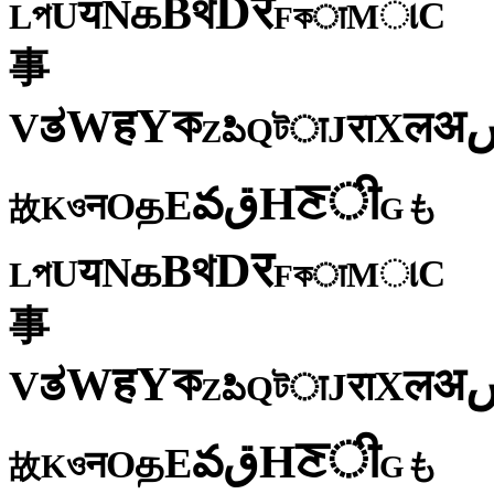
र
D
থ
B
க
N
य
U
C
প
ા
L
M
কा
F
事
ক
Y
ह
W
अ
ತ
ल
V
X
रा
J
টा
Q
పి
Z
ी
ਣ
H
ق
వ
E
த
O
न
ও
K
も
故
G
र
D
থ
B
க
N
य
U
C
প
ા
L
M
কा
F
事
ক
Y
ह
W
अ
ತ
ल
V
X
रा
J
টा
Q
పి
Z
ी
ਣ
H
ق
వ
E
த
O
न
ও
K
も
故
G