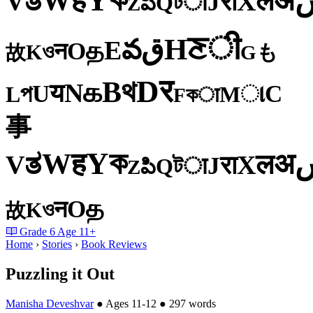
Y
ह
W
अ
ತ
ल
V
X
रा
J
টा
Q
పి
Z
ी
ਣ
H
ق
వ
E
த
O
न
ও
K
も
故
G
र
D
থ
B
க
N
य
U
C
প
ા
L
M
কा
F
事
ক
Y
ह
W
अ
ತ
ल
V
X
रा
J
টा
Q
పి
Z
த
O
न
ও
K
故
Grade
6
Age
11+
Home
›
Stories
›
Book Reviews
Puzzling it Out
Manisha Deveshvar
●
Ages 11-12
●
297 words