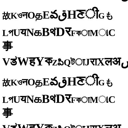
ी
ਣ
H
ق
వ
E
த
O
न
ও
K
も
故
G
र
D
থ
B
க
N
य
U
C
প
ા
L
M
কा
F
事
ক
Y
ह
W
अ
ತ
ल
V
X
रा
J
টा
Q
పి
Z
ी
ਣ
H
ق
వ
E
த
O
न
ও
K
も
故
G
र
D
থ
B
க
N
य
U
C
প
ા
L
M
কा
F
事
ক