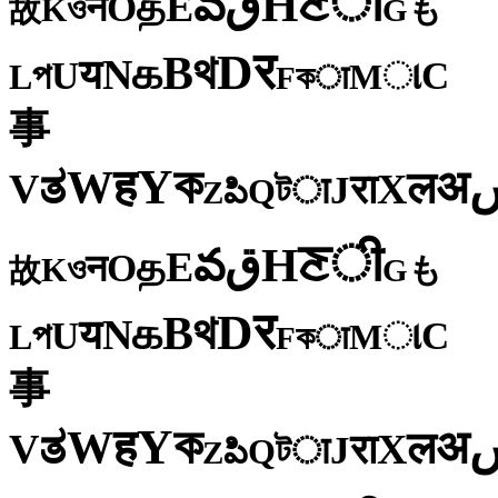
ी
ਣ
H
ق
వ
E
த
O
न
ও
K
も
故
G
र
D
থ
B
க
N
य
U
C
প
ા
L
M
কा
F
事
ক
Y
ह
W
अ
ತ
ल
V
X
रा
J
টा
Q
పి
Z
ी
ਣ
H
ق
వ
E
த
O
न
ও
K
も
故
G
र
D
থ
B
க
N
य
U
C
প
ા
L
M
কा
F
事
ক
Y
ह
W
अ
ತ
ल
V
X
रा
J
টा
Q
పి
Z