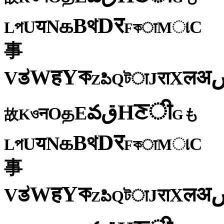
र
D
থ
B
க
N
य
U
C
প
ા
L
M
কा
F
事
ক
Y
ह
W
अ
ತ
ल
V
X
रा
J
টा
Q
పి
Z
ी
ਣ
H
ق
వ
E
த
O
न
ও
K
も
故
G
र
D
থ
B
க
N
य
U
C
প
ા
L
M
কा
F
事
ক
Y
ह
W
अ
ತ
ल
V
X
रा
J
টा
Q
పి
Z