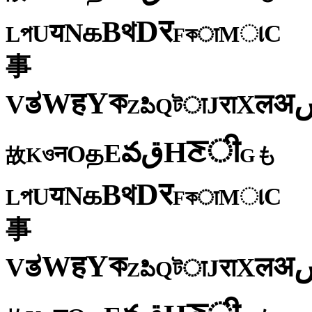
र
D
থ
B
க
N
य
U
C
প
ા
L
M
কा
F
事
ক
Y
ह
W
अ
ತ
ल
V
X
रा
J
টा
Q
పి
Z
ी
ਣ
H
ق
వ
E
த
O
न
ও
K
も
故
G
र
D
থ
B
க
N
य
U
C
প
ા
L
M
কा
F
事
ক
Y
ह
W
अ
ತ
ल
V
X
रा
J
টा
Q
పి
Z