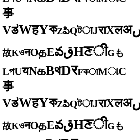
事
ক
Y
ह
W
अ
ತ
ल
V
X
रा
J
টा
Q
పి
Z
ी
ਣ
H
ق
వ
E
த
O
न
ও
K
も
故
G
र
D
থ
B
க
N
य
U
C
প
ા
L
M
কा
F
事
ক
Y
ह
W
अ
ತ
ल
V
X
रा
J
টा
Q
పి
Z
ी
ਣ
H
ق
వ
E
த
O
न
ও
K
も
故
G