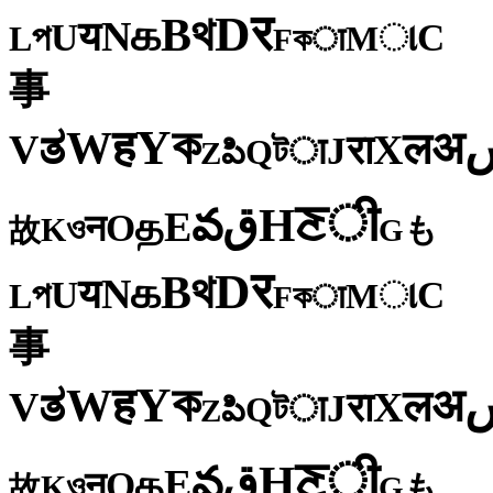
र
D
থ
B
க
N
य
U
C
প
ા
L
M
কा
F
事
ক
Y
ह
W
अ
ತ
ल
V
X
रा
J
টा
Q
పి
Z
ी
ਣ
H
ق
వ
E
த
O
न
ও
K
も
故
G
र
D
থ
B
க
N
य
U
C
প
ા
L
M
কा
F
事
ক
Y
ह
W
अ
ತ
ल
V
X
रा
J
টा
Q
పి
Z
ी
ਣ
H
ق
వ
E
த
O
न
ও
K
も
故
G