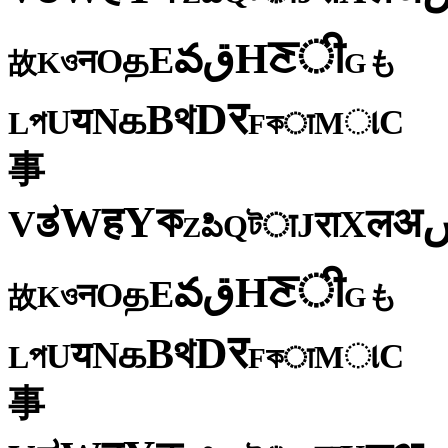
ी
ਣ
H
ق
వ
E
த
O
न
ও
K
も
故
G
र
D
থ
B
க
N
य
U
C
প
ા
L
M
কा
F
事
ক
Y
ह
W
अ
ತ
ल
V
X
रा
J
টा
Q
పి
Z
ी
ਣ
H
ق
వ
E
த
O
न
ও
K
も
故
G
र
D
থ
B
க
N
य
U
C
প
ા
L
M
কा
F
事