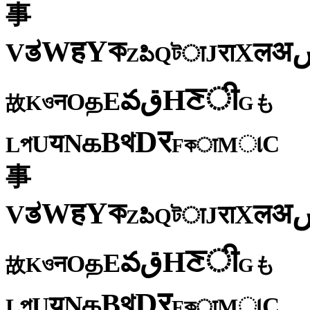
事
ক
Y
ह
W
अ
ತ
ल
V
X
रा
J
টा
Q
పి
Z
ी
ਣ
H
ق
వ
E
த
O
न
ও
K
も
故
G
र
D
থ
B
க
N
य
U
C
প
ા
L
M
কा
F
事
ক
Y
ह
W
अ
ತ
ल
V
X
रा
J
টा
Q
పి
Z
ी
ਣ
H
ق
వ
E
த
O
न
ও
K
も
故
G
र
D
থ
B
க
N
य
U
C
প
ા
L
M
কा
F