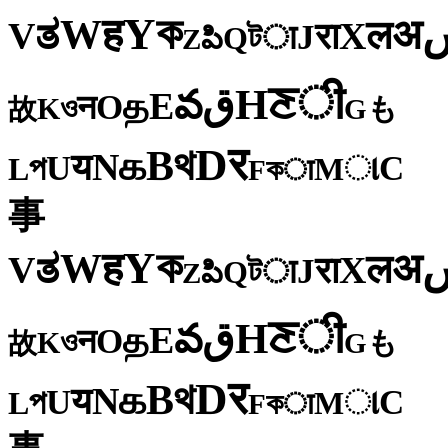
ক
Y
ह
W
अ
ತ
ल
V
X
रा
J
টा
Q
పి
Z
ी
ਣ
H
ق
వ
E
த
O
न
ও
K
も
故
G
र
D
থ
B
க
N
य
U
C
প
ા
L
M
কा
F
事
ক
Y
ह
W
अ
ತ
ल
V
X
रा
J
টा
Q
పి
Z
ी
ਣ
H
ق
వ
E
த
O
न
ও
K
も
故
G
र
D
থ
B
க
N
य
U
C
প
ા
L
M
কा
F