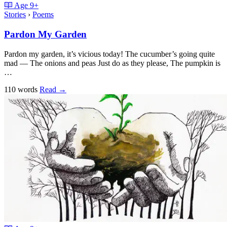
Age
9+
Stories
›
Poems
Pardon My Garden
Pardon my garden, it’s vicious today! The cucumber’s going quite
mad — The onions and peas Just do as they please, The pumpkin is
…
110 words
Read
→