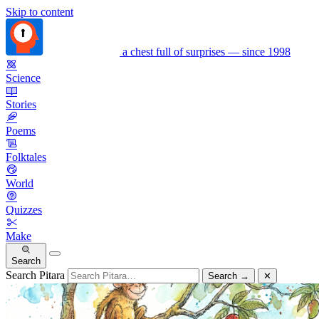
Skip to content
a chest full of surprises — since 1998
Science
Stories
Poems
Folktales
World
Quizzes
Make
Search
Search Pitara
Search
→
✕