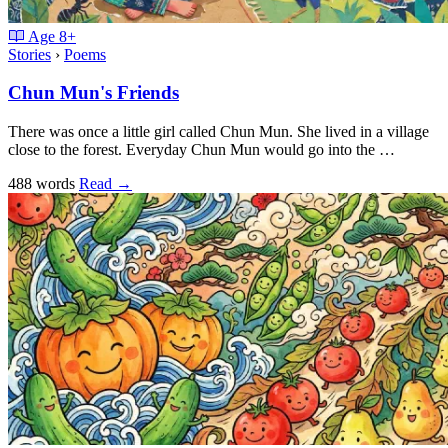
Age
8+
Stories
›
Poems
Chun Mun's Friends
There was once a little girl called Chun Mun. She lived in a village
close to the forest. Everyday Chun Mun would go into the …
488 words
Read
→