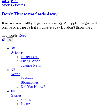
Age
9+
Stories
›
Poems
Don't Throw the Seeds Away...
It makes you healthy, It gives you energy, An apple or a guava An
orange or a papaya Eat a fruit everyday But don’t throw the …
130 words
Read
→
✕
Science
Planet Earth
Living World
Science News
World
Features
Biographies
Did You Know?
Stories
Stories
Poems