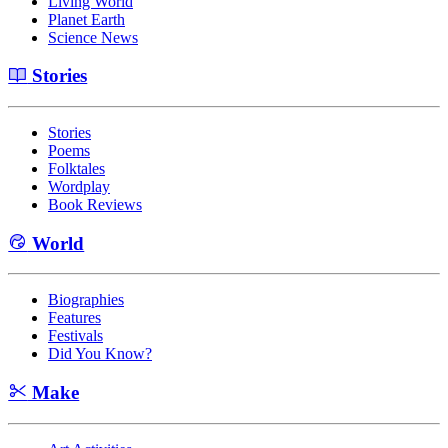
Living World
Planet Earth
Science News
Stories
Stories
Poems
Folktales
Wordplay
Book Reviews
World
Biographies
Features
Festivals
Did You Know?
Make