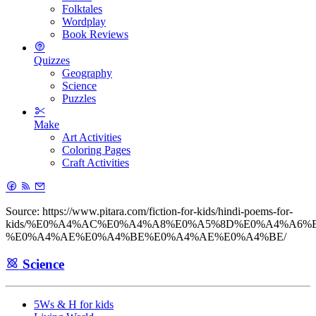
Folktales
Wordplay
Book Reviews
Quizzes
Geography
Science
Puzzles
Make
Art Activities
Coloring Pages
Craft Activities
Source: https://www.pitara.com/fiction-for-kids/hindi-poems-for-
kids/%E0%A4%AC%E0%A4%A8%E0%A5%8D%E0%A4%A6%
%E0%A4%AE%E0%A4%BE%E0%A4%AE%E0%A4%BE/
Science
5Ws & H for kids