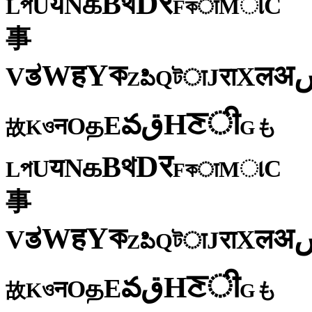
र
D
থ
B
க
N
य
U
C
প
ા
L
M
কा
F
事
ক
Y
ह
W
अ
ತ
ल
V
X
रा
J
টा
Q
పి
Z
ी
ਣ
H
ق
వ
E
த
O
न
ও
K
も
故
G
र
D
থ
B
க
N
य
U
C
প
ા
L
M
কा
F
事
ক
Y
ह
W
अ
ತ
ल
V
X
रा
J
টा
Q
పి
Z
ी
ਣ
H
ق
వ
E
த
O
न
ও
K
も
故
G