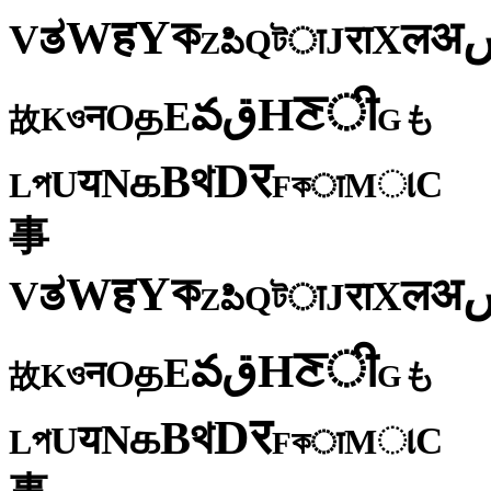
ক
Y
ह
W
अ
ತ
ल
V
X
रा
J
টा
Q
పి
Z
ी
ਣ
H
ق
వ
E
த
O
न
ও
K
も
故
G
र
D
থ
B
க
N
य
U
C
প
ા
L
M
কा
F
事
ক
Y
ह
W
अ
ತ
ल
V
X
रा
J
টा
Q
పి
Z
ी
ਣ
H
ق
వ
E
த
O
न
ও
K
も
故
G
र
D
থ
B
க
N
य
U
C
প
ા
L
M
কा
F