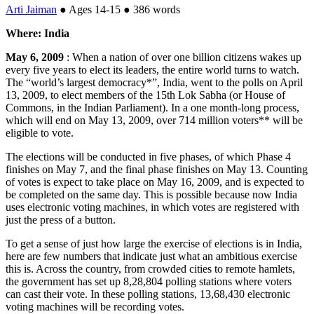
Arti Jaiman
●
Ages 14-15
●
386 words
Where: India
May 6, 2009
: When a nation of over one billion citizens wakes up
every five years to elect its leaders, the entire world turns to watch.
The “world’s largest democracy*”, India, went to the polls on April
13, 2009, to elect members of the 15th Lok Sabha (or House of
Commons, in the Indian Parliament). In a one month-long process,
which will end on May 13, 2009, over 714 million voters** will be
eligible to vote.
The elections will be conducted in five phases, of which Phase 4
finishes on May 7, and the final phase finishes on May 13. Counting
of votes is expect to take place on May 16, 2009, and is expected to
be completed on the same day. This is possible because now India
uses electronic voting machines, in which votes are registered with
just the press of a button.
To get a sense of just how large the exercise of elections is in India,
here are few numbers that indicate just what an ambitious exercise
this is. Across the country, from crowded cities to remote hamlets,
the government has set up 8,28,804 polling stations where voters
can cast their vote. In these polling stations, 13,68,430 electronic
voting machines will be recording votes.