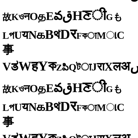
ी
ਣ
H
ق
వ
E
த
O
न
ও
K
も
故
G
र
D
থ
B
க
N
य
U
C
প
ા
L
M
কा
F
事
ক
Y
ह
W
अ
ತ
ल
V
X
रा
J
টा
Q
పి
Z
ी
ਣ
H
ق
వ
E
த
O
न
ও
K
も
故
G
र
D
থ
B
க
N
य
U
C
প
ા
L
M
কा
F
事
ক