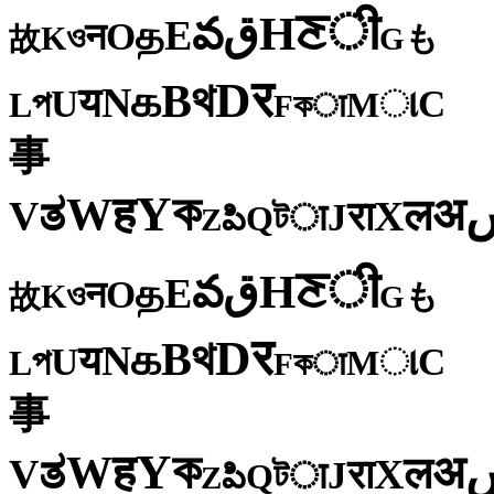
ी
ਣ
H
ق
వ
E
த
O
न
ও
K
も
故
G
र
D
থ
B
க
N
य
U
C
প
ા
L
M
কा
F
事
ক
Y
ह
W
अ
ತ
ल
V
X
रा
J
টा
Q
పి
Z
ी
ਣ
H
ق
వ
E
த
O
न
ও
K
も
故
G
र
D
থ
B
க
N
य
U
C
প
ા
L
M
কा
F
事
ক
Y
ह
W
अ
ತ
ल
V
X
रा
J
টा
Q
పి
Z