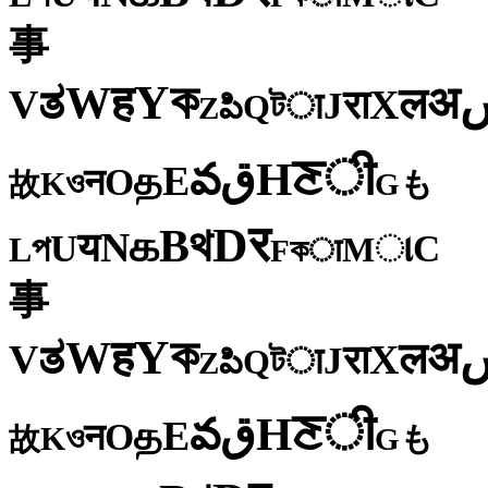
事
ক
Y
ह
W
अ
ತ
ल
V
X
रा
J
টा
Q
పి
Z
ी
ਣ
H
ق
వ
E
த
O
न
ও
K
も
故
G
र
D
থ
B
க
N
य
U
C
প
ા
L
M
কा
F
事
ক
Y
ह
W
अ
ತ
ल
V
X
रा
J
টा
Q
పి
Z
ी
ਣ
H
ق
వ
E
த
O
न
ও
K
も
故
G