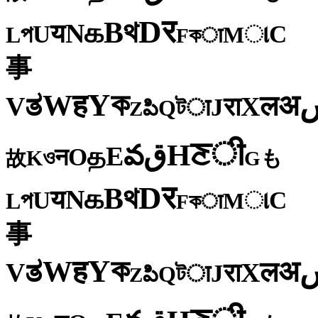
र
D
থ
B
க
N
य
U
C
প
ા
L
M
কा
F
事
ক
Y
ह
W
अ
ತ
ल
V
X
रा
J
টा
Q
పి
Z
ी
ਣ
H
ق
వ
E
த
O
न
ও
K
も
故
G
र
D
থ
B
க
N
य
U
C
প
ા
L
M
কा
F
事
ক
Y
ह
W
अ
ತ
ल
V
X
रा
J
টा
Q
పి
Z