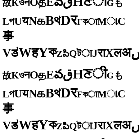
ी
ਣ
H
ق
వ
E
த
O
न
ও
K
も
故
G
र
D
থ
B
க
N
य
U
C
প
ા
L
M
কा
F
事
ক
Y
ह
W
अ
ತ
ल
V
X
रा
J
টा
Q
పి
Z
ी
ਣ
H
ق
వ
E
த
O
न
ও
K
も
故
G
र
D
থ
B
க
N
य
U
C
প
ા
L
M
কा
F
事
ক
Y
ह
W
अ
ತ
ल
V
X
रा
J
টा
Q
పి
Z