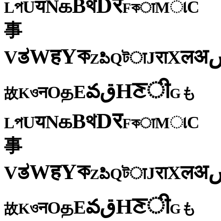
र
D
থ
B
க
N
य
U
C
প
ા
L
M
কा
F
事
ক
Y
ह
W
अ
ತ
ल
V
X
रा
J
টा
Q
పి
Z
ी
ਣ
H
ق
వ
E
த
O
न
ও
K
も
故
G
र
D
থ
B
க
N
य
U
C
প
ા
L
M
কा
F
事
ক
Y
ह
W
अ
ತ
ल
V
X
रा
J
টा
Q
పి
Z
ी
ਣ
H
ق
వ
E
த
O
न
ও
K
も
故
G