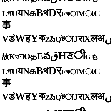
र
D
থ
B
க
N
य
U
C
প
ા
L
M
কा
F
事
ক
Y
ह
W
अ
ತ
ल
V
X
रा
J
টा
Q
పి
Z
ी
ਣ
H
ق
వ
E
த
O
न
ও
K
も
故
G
र
D
থ
B
க
N
य
U
C
প
ા
L
M
কा
F
事
ক
Y
ह
W
अ
ತ
ल
V
X
रा
J
টा
Q
పి
Z