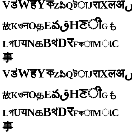
ক
Y
ह
W
अ
ತ
ल
V
X
रा
J
টा
Q
పి
Z
ी
ਣ
H
ق
వ
E
த
O
न
ও
K
も
故
G
र
D
থ
B
க
N
य
U
C
প
ા
L
M
কा
F
事
ক
Y
ह
W
अ
ತ
ल
V
X
रा
J
টा
Q
పి
Z
ी
ਣ
H
ق
వ
E
த
O
न
ও
K
も
故
G
र
D
থ
B
க
N
य
U
C
প
ા
L
M
কा
F
事