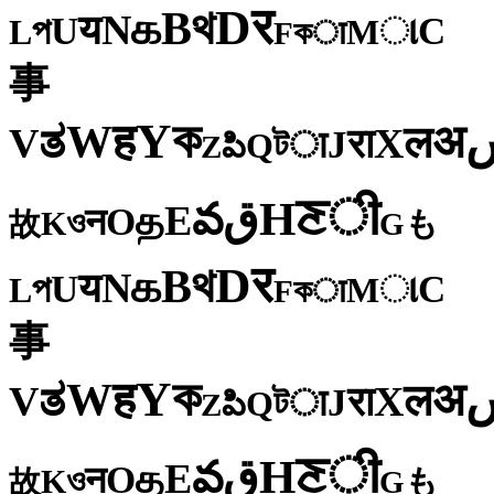
र
D
থ
B
க
N
य
U
C
প
ા
L
M
কा
F
事
ক
Y
ह
W
अ
ತ
ल
V
X
रा
J
টा
Q
పి
Z
ी
ਣ
H
ق
వ
E
த
O
न
ও
K
も
故
G
र
D
থ
B
க
N
य
U
C
প
ા
L
M
কा
F
事
ক
Y
ह
W
अ
ತ
ल
V
X
रा
J
টा
Q
పి
Z
ी
ਣ
H
ق
వ
E
த
O
न
ও
K
も
故
G