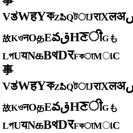
事
ক
Y
ह
W
अ
ತ
ल
V
X
रा
J
টा
Q
పి
Z
ी
ਣ
H
ق
వ
E
த
O
न
ও
K
も
故
G
र
D
থ
B
க
N
य
U
C
প
ા
L
M
কा
F
事
ক
Y
ह
W
अ
ತ
ल
V
X
रा
J
টा
Q
పి
Z
ी
ਣ
H
ق
వ
E
த
O
न
ও
K
も
故
G
र
D
থ
B
க
N
य
U
C
প
ા
L
M
কा
F