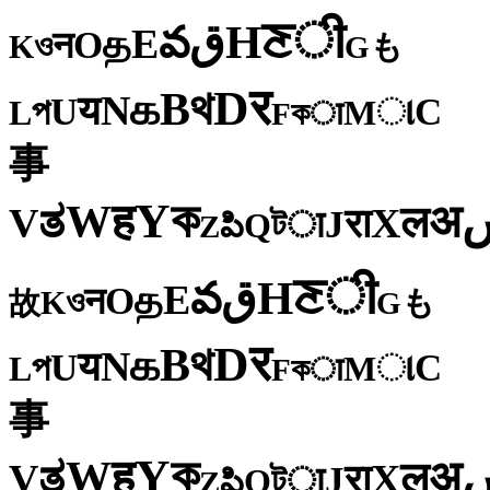
ी
ਣ
H
ق
వ
E
த
O
न
ও
K
も
G
र
D
থ
B
க
N
य
U
C
প
ા
L
M
কा
F
事
ক
Y
ह
W
अ
ತ
ल
V
X
रा
J
টा
Q
పి
Z
ी
ਣ
H
ق
వ
E
த
O
न
ও
K
も
故
G
र
D
থ
B
க
N
य
U
C
প
ા
L
M
কा
F
事
ক
Y
ह
W
अ
ತ
ल
V
X
रा
J
টा
Q
పి
Z