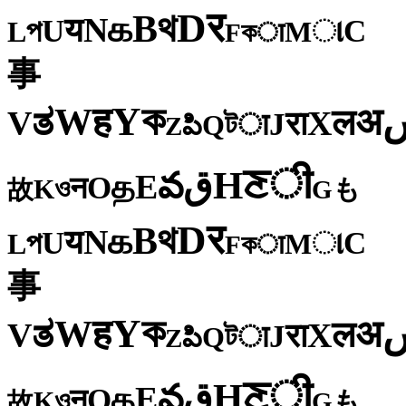
र
D
থ
B
க
N
य
U
C
প
ા
L
M
কा
F
事
ক
Y
ह
W
अ
ತ
ल
V
X
रा
J
টा
Q
పి
Z
ी
ਣ
H
ق
వ
E
த
O
न
ও
K
も
故
G
र
D
থ
B
க
N
य
U
C
প
ા
L
M
কा
F
事
ক
Y
ह
W
अ
ತ
ल
V
X
रा
J
টा
Q
పి
Z
ी
ਣ
H
ق
వ
E
த
O
न
ও
K
も
故
G