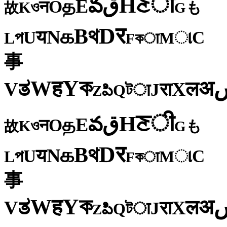
ी
ਣ
H
ق
వ
E
த
O
न
ও
K
も
故
G
र
D
থ
B
க
N
य
U
C
প
ા
L
M
কा
F
事
ক
Y
ह
W
अ
ತ
ल
V
X
रा
J
টा
Q
పి
Z
ी
ਣ
H
ق
వ
E
த
O
न
ও
K
も
故
G
र
D
থ
B
க
N
य
U
C
প
ા
L
M
কा
F
事
ক
Y
ह
W
अ
ತ
ल
V
X
रा
J
টा
Q
పి
Z