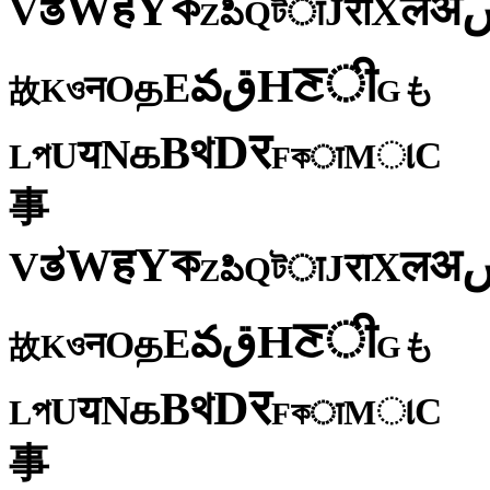
ক
Y
ह
W
अ
ತ
ल
V
X
रा
J
টा
Q
పి
Z
ी
ਣ
H
ق
వ
E
த
O
न
ও
K
も
故
G
र
D
থ
B
க
N
य
U
C
প
ા
L
M
কा
F
事
ক
Y
ह
W
अ
ತ
ल
V
X
रा
J
টा
Q
పి
Z
ी
ਣ
H
ق
వ
E
த
O
न
ও
K
も
故
G
र
D
থ
B
க
N
य
U
C
প
ા
L
M
কा
F
事