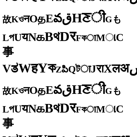
ी
ਣ
H
ق
వ
E
த
O
न
ও
K
も
故
G
र
D
থ
B
க
N
य
U
C
প
ા
L
M
কा
F
事
ক
Y
ह
W
अ
ತ
ल
V
X
रा
J
টा
Q
పి
Z
ी
ਣ
H
ق
వ
E
த
O
न
ও
K
も
故
G
र
D
থ
B
க
N
य
U
C
প
ા
L
M
কा
F
事