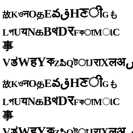
ी
ਣ
H
ق
వ
E
த
O
न
ও
K
も
故
G
र
D
থ
B
க
N
य
U
C
প
ા
L
M
কा
F
事
ক
Y
ह
W
अ
ತ
ल
V
X
रा
J
টा
Q
పి
Z
ी
ਣ
H
ق
వ
E
த
O
न
ও
K
も
故
G
र
D
থ
B
க
N
य
U
C
প
ા
L
M
কा
F
事
ক
Y
ह
W
अ
ತ
ल
V
X
रा
J
টा
Q
పి
Z