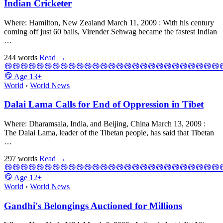
Indian Cricketer
Where: Hamilton, New Zealand March 11, 2009 : With his century
coming off just 60 balls, Virender Sehwag became the fastest Indian
…
244 words
Read
→
Age
13+
World
›
World News
Dalai Lama Calls for End of Oppression in Tibet
Where: Dharamsala, India, and Beijing, China March 13, 2009 :
The Dalai Lama, leader of the Tibetan people, has said that Tibetan
…
297 words
Read
→
Age
12+
World
›
World News
Gandhi's Belongings Auctioned for Millions