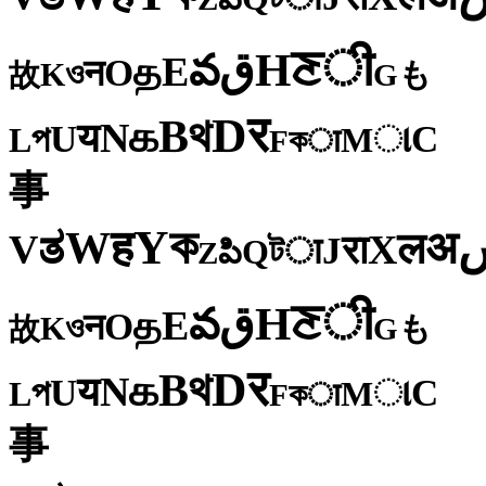
ी
ਣ
H
ق
వ
E
த
O
न
ও
K
も
故
G
र
D
থ
B
க
N
य
U
C
প
ા
L
M
কा
F
事
ক
Y
ह
W
अ
ತ
ल
V
X
रा
J
টा
Q
పి
Z
ी
ਣ
H
ق
వ
E
த
O
न
ও
K
も
故
G
र
D
থ
B
க
N
य
U
C
প
ા
L
M
কा
F
事