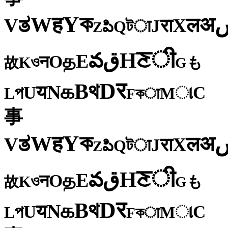
ক
Y
ह
W
अ
ತ
ल
V
X
रा
J
টा
Q
పి
Z
ी
ਣ
H
ق
వ
E
த
O
न
ও
K
も
故
G
र
D
থ
B
க
N
य
U
C
প
ા
L
M
কा
F
事
ক
Y
ह
W
अ
ತ
ल
V
X
रा
J
টा
Q
పి
Z
ी
ਣ
H
ق
వ
E
த
O
न
ও
K
も
故
G
र
D
থ
B
க
N
य
U
C
প
ા
L
M
কा
F