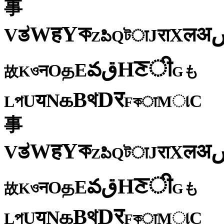
事
ক
Y
ह
W
अ
ತ
ल
V
X
रा
J
টा
Q
పి
Z
ी
ਣ
H
ق
వ
E
த
O
न
ও
K
も
故
G
र
D
থ
B
க
N
य
U
C
প
ા
L
M
কा
F
事
ক
Y
ह
W
अ
ತ
ल
V
X
रा
J
টा
Q
పి
Z
ी
ਣ
H
ق
వ
E
த
O
न
ও
K
も
故
G
र
D
থ
B
க
N
य
U
C
প
ા
L
M
কा
F