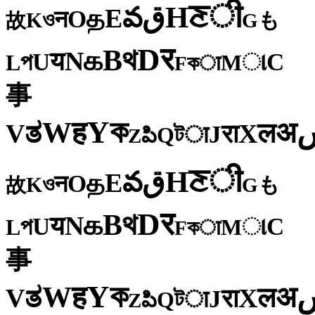
ी
ਣ
H
ق
వ
E
த
O
न
ও
K
も
故
G
र
D
থ
B
க
N
य
U
C
প
ા
L
M
কा
F
事
ক
Y
ह
W
अ
ತ
ल
V
X
रा
J
টा
Q
పి
Z
ी
ਣ
H
ق
వ
E
த
O
न
ও
K
も
故
G
र
D
থ
B
க
N
य
U
C
প
ા
L
M
কा
F
事
ক
Y
ह
W
अ
ತ
ल
V
X
रा
J
টा
Q
పి
Z