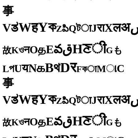
事
ক
Y
ह
W
अ
ತ
ल
V
X
रा
J
টा
Q
పి
Z
ी
ਣ
H
ق
వ
E
த
O
न
ও
K
も
故
G
र
D
থ
B
க
N
य
U
C
প
ા
L
M
কा
F
事
ক
Y
ह
W
अ
ತ
ल
V
X
रा
J
টा
Q
పి
Z
ी
ਣ
H
ق
వ
E
த
O
न
ও
K
も
故
G