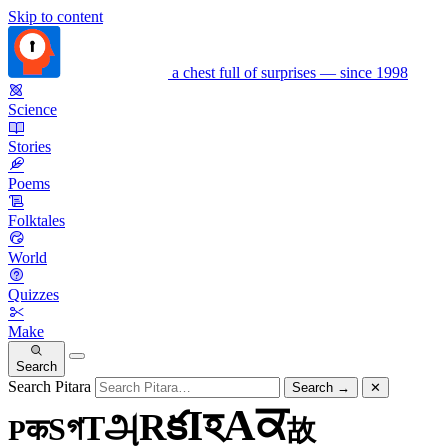
Skip to content
a chest full of surprises — since 1998
Science
Stories
Poems
Folktales
World
Quizzes
Make
Search
Search Pitara
Search
→
✕
ਕ
A
হ
I
క
R
அ
T
গ
S
क
P
故