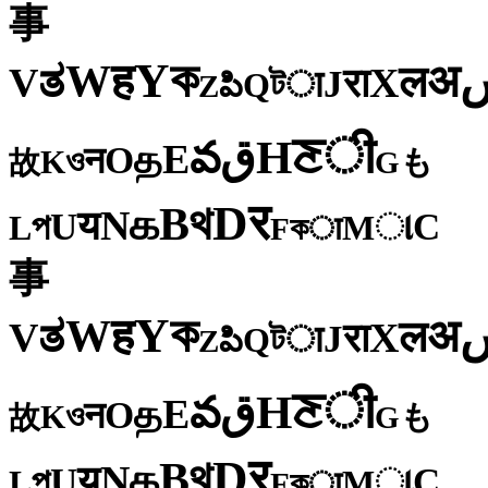
事
ক
Y
ह
W
अ
ತ
ल
V
X
रा
J
টा
Q
పి
Z
ी
ਣ
H
ق
వ
E
த
O
न
ও
K
も
故
G
र
D
থ
B
க
N
य
U
C
প
ા
L
M
কा
F
事
ক
Y
ह
W
अ
ತ
ल
V
X
रा
J
টा
Q
పి
Z
ी
ਣ
H
ق
వ
E
த
O
न
ও
K
も
故
G
र
D
থ
B
க
N
य
U
C
প
ા
L
M
কा
F