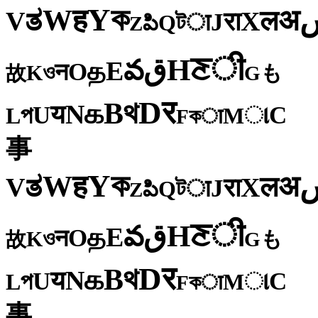
ক
Y
ह
W
अ
ತ
ल
V
X
रा
J
টा
Q
పి
Z
ी
ਣ
H
ق
వ
E
த
O
न
ও
K
も
故
G
र
D
থ
B
க
N
य
U
C
প
ા
L
M
কा
F
事
ক
Y
ह
W
अ
ತ
ल
V
X
रा
J
টा
Q
పి
Z
ी
ਣ
H
ق
వ
E
த
O
न
ও
K
も
故
G
र
D
থ
B
க
N
य
U
C
প
ા
L
M
কा
F
事