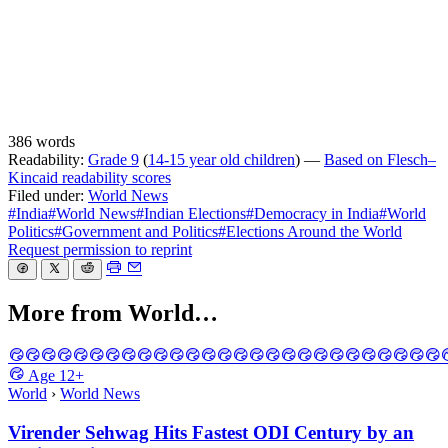
386 words
Readability:
Grade 9
(
14-15 year old children
) —
Based on Flesch–
Kincaid readability scores
Filed under:
World News
#India
#World News
#Indian Elections
#Democracy in India
#World
Politics
#Government and Politics
#Elections Around the World
Request permission to reprint
More from World…
Age
12+
World
›
World News
Virender Sehwag Hits Fastest ODI Century by an