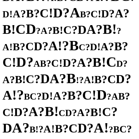
A
?
D
!
C
?
?
A
B
?
?
D
A
!
!
C
D
?
B
D
!
C
B
!
?
B
A
D
?
C
!
B
?
A
?
?
B
?
!
A
?
?
D
B
C
?
?
A
B
!
!
D
A
?
C
?
C
D
!
!
B
C
?
A
?
D
!
C
?
B
?
A
D
B
?
A
D
?
?
D
C
C
!
?
B
B
?
!
A
A
?
!
?
D
!
!
A
C
?
B
?
A
!
D
?
?
B
C
A
B
?
!
B
?
A
?
?
C
D
!
!
B
C
?
A
?
D
C
?
!
A
A
D
?
D
C
?
B
!
A
?
?
C
!
B
B
?