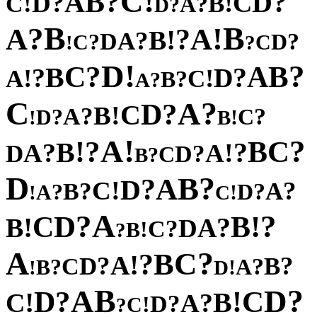
!
C
?
B
?
A
D
?
C
D
!
!
B
C
?
A
?
D
B
B
?
!
A
A
?
!
B
?
A
D
?
?
D
C
C
!
?
!
D
?
?
B
C
A
B
?
?
D
!
!
A
C
?
B
?
A
C
?
A
?
D
C
!
B
?
A
?
?
C
D
!
!
B
!
A
?
?
C
!
B
B
?
?
!
A
A
D
?
D
C
?
B
D
?
B
A
?
D
!
C
?
?
A
B
?
?
D
A
!
!
C
A
?
?
D
!
C
B
!
?
B
A
D
?
C
!
B
?
A
?
C
B
?
!
A
?
?
D
B
C
?
?
A
B
!
!
D
B
?
A
D
?
C
D
!
!
B
C
?
A
?
D
!
C
?