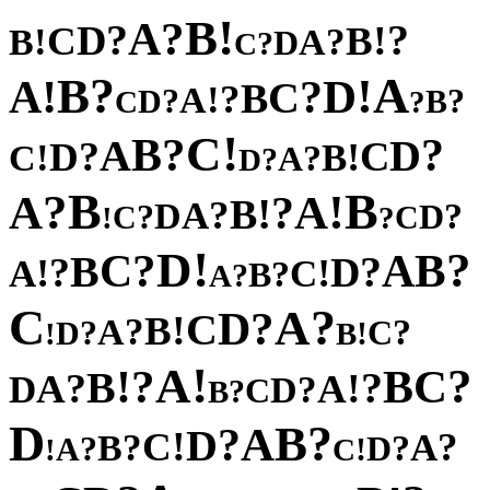
!
B
?
A
?
?
D
!
C
B
!
?
B
A
D
?
C
?
A
B
!
!
D
A
?
C
B
?
!
A
?
?
D
B
C
?
!
C
?
B
?
A
D
?
C
D
!
!
B
C
?
A
?
D
B
B
?
!
A
A
?
!
B
?
A
D
?
?
D
C
C
!
?
!
D
?
?
B
C
A
B
?
?
D
!
!
A
C
?
B
?
A
C
?
A
?
D
C
!
B
?
A
?
?
C
D
!
!
B
!
A
?
?
C
!
B
B
?
?
!
A
A
D
?
D
C
?
B
D
?
B
A
?
D
!
C
?
?
A
B
?
?
D
A
!
!
C