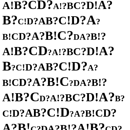
?
D
C
?
?
A
B
!
!
D
A
?
C
B
?
!
A
?
A
B
?
D
!
C
?
B
A
?
D
!
C
?
?
C
!
B
?
A
?
?
D
!
C
B
!
?
B
A
D
D
C
?
?
A
B
!
!
D
A
?
C
B
?
!
A
?
B
?
D
!
C
?
B
A
?
D
!
C
?
?
A
C
!
B
?
A
?
?
D
!
C
B
!
?
B
A
D
?
C
?
?
A
B
!
!
D
A
?
C
B
?
!
A
?
?
D
B
D
!
C
?
B
?
A
D
?
C
D
!
!
B
C
?
A
?
!
?
B
B
?
!
A
A
?
!
B
?
A
D
?
?
D
C
C