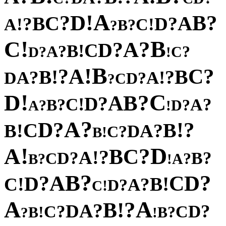
A
!
D
?
?
B
C
A
B
?
?
D
!
!
A
C
?
B
?
!
B
C
?
A
?
D
C
!
B
?
A
?
?
C
D
!
B
!
A
?
?
C
!
B
B
?
?
!
A
A
D
?
D
C
?
!
C
D
?
B
A
?
D
!
C
?
?
A
B
?
?
D
A
!
?
A
?
?
D
!
C
B
!
?
B
A
D
?
C
!
B
!
D
A
?
C
B
?
!
A
?
?
D
B
C
?
?
A
B
!
?
B
?
A
D
?
C
D
!
!
B
C
?
A
?
D
!
C
A
A
?
!
B
?
A
D
?
?
D
C
C
!
?
B
B
?
!