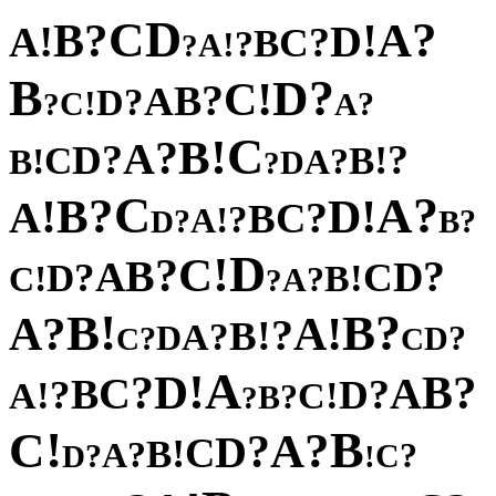
D
C
?
?
A
B
!
!
D
A
?
C
B
?
!
A
?
B
?
D
!
C
?
B
A
?
D
!
C
?
?
A
C
!
B
?
A
?
?
D
!
C
B
!
?
B
A
D
?
C
?
?
A
B
!
!
D
A
?
C
B
?
!
A
?
?
D
B
D
!
C
?
B
?
A
D
?
C
D
!
!
B
C
?
A
?
!
?
B
B
?
!
A
A
?
!
B
?
A
D
?
?
D
C
C
A
!
D
?
?
B
C
A
B
?
?
D
!
!
A
C
?
B
?
!
B
C
?
A
?
D
C
!
B
?
A
?
?
C
D
!