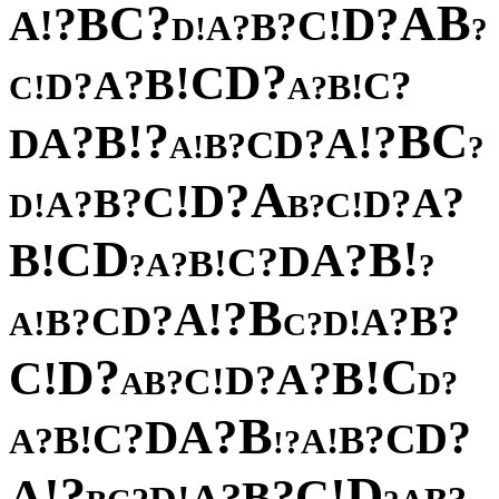
?
B
C
A
B
?
?
D
!
!
A
C
?
B
?
A
!
D
?
?
D
C
!
B
?
A
?
?
C
D
!
!
B
C
?
A
?
C
!
B
B
?
?
!
A
A
D
?
D
C
?
B
!
A
?
A
?
D
!
C
?
?
A
B
?
?
D
A
!
!
C
D
?
B
D
!
C
B
!
?
B
A
D
?
C
!
B
?
A
?
?
B
?
!
A
?
?
D
B
C
?
?
A
B
!
!
D
A
?
C
?
C
D
!
!
B
C
?
A
?
D
!
C
?
B
?
A
D
B
?
A
D
?
?
D
C
C
!
?
B
B
?
!
A
A
?
!
?
D
!
!
A
C
?
B
?
A