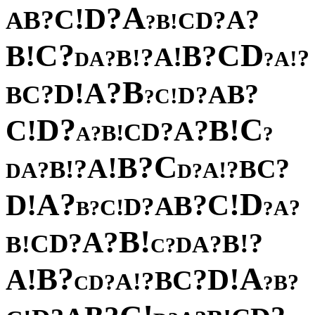
A
?
D
!
C
?
?
A
B
?
A
D
C
!
B
?
?
D
C
C
!
?
B
B
!
A
?
!
B
?
?
!
A
A
D
?
B
?
A
!
D
?
?
B
C
A
B
?
D
!
C
?
?
C
D
!
!
B
C
?
A
?
D
C
!
B
?
A
?
C
?
B
!
A
?
?
C
!
B
B
?
?
!
A
A
D
?
D
?
D
A
!
!
C
D
?
B
A
?
D
!
C
?
?
A
B
?
!
B
?
A
?
?
D
!
C
B
!
?
B
A
D
?
C
?
A
B
!
!
D
A
?
C
B
?
!
A
?
?
D
B
C
?