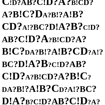
C
?
A
?
D
!
C
?
B
?
A
D
?
C
D
!
!
B
D
?
C
!
?
B
B
?
!
A
A
?
!
B
?
A
?
?
D
B
C
?
A
!
D
?
C
B
?
?
D
!
!
A
C
A
?
D
!
C
?
?
A
B
?
A
D
C
!
B
?
?
D
C
C
!
?
B
B
!
A
?
!
B
?
?
!
A
A
D
?
B
?
A
!
D
?
?
B
C
A
B
?
D
!
C
?
?
C
D
!
!
B
C
?
A
?
D
C
!
B
?
A
?
C
?
B
!
A
?
?
C
!
B
B
?
?
!
A
A
D
?
D
?
D
A
!
!
C
D
?
B
A
?
D
!
C
?
?
A
B
?