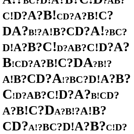
!
D
?
?
B
C
A
B
?
!
B
?
A
?
?
C
D
!
!
B
C
?
A
?
D
C
?
!
A
A
D
?
D
C
?
B
!
A
?
?
C
!
B
B
?
!
C
?
?
A
B
?
?
D
A
!
!
C
D
?
B
A
?
D
B
A
D
?
C
!
B
?
A
?
?
D
!
C
B
!
?
A
?
?
D
B
C
?
?
A
B
!
!
D
A
?
C
B
?
!
C
?
A
?
D
!
C
?
B
?
A
D
?
C
D
!
!
B
D
?
C
!
?
B
B
?
!
A
A
?
!
B
?
A
?
?
D
B
C
?
A
!
D
?
C
B
?
?
D
!
!
A
C