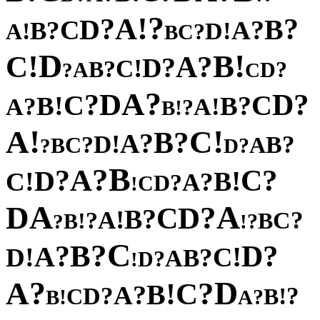
?
!
A
?
?
D
B
C
?
?
A
B
!
!
D
A
?
C
B
D
!
!
B
C
?
A
?
D
!
C
?
B
?
A
D
?
C
?
A
D
?
?
D
C
C
!
?
B
B
?
!
A
A
?
!
B
!
!
A
C
?
B
?
A
!
D
?
?
B
C
A
B
?
?
D
B
?
A
?
?
C
D
!
!
B
C
?
A
?
D
C
!
A
A
D
?
D
C
?
B
!
A
?
?
C
!
B
B
?
?
!
C
?
B
?
?
D
A
!
!
C
D
?
B
A
?
D
!
?
D
A
?
C
!
B
?
A
?
?
D
!
C
B
!
?
B
A