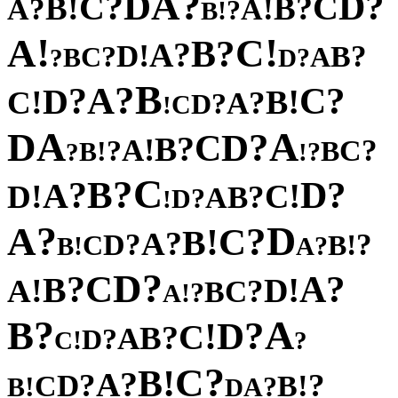
?
A
D
?
?
D
C
C
!
?
B
B
?
!
A
A
?
!
B
!
!
A
C
?
B
?
A
!
D
?
?
B
C
A
B
?
?
D
B
?
A
?
?
C
D
!
!
B
C
?
A
?
D
C
!
A
A
D
?
D
C
?
B
!
A
?
?
C
!
B
B
?
?
!
C
?
B
?
?
D
A
!
!
C
D
?
B
A
?
D
!
?
D
A
?
C
!
B
?
A
?
?
D
!
C
B
!
?
B
A
?
D
C
?
?
A
B
!
!
D
A
?
C
B
?
!
A
?
A
B
?
D
!
C
?
B
A
?
D
!
C
?
?
C
!
B
?
A
?
?
D
!
C
B
!
?
B
A
D