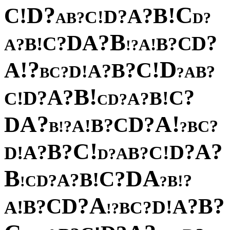
?
C
D
!
!
B
C
?
A
?
D
!
C
?
B
?
A
D
B
?
A
D
?
?
D
C
C
!
?
B
B
?
!
A
A
?
!
?
D
!
!
A
C
?
B
?
A
!
D
?
?
B
C
A
B
?
!
B
?
A
?
?
C
D
!
!
B
C
?
A
?
D
C
?
!
A
A
D
?
D
C
?
B
!
A
?
?
C
!
B
B
?
!
C
?
?
A
B
?
?
D
A
!
!
C
D
?
B
A
?
D
B
A
D
?
C
!
B
?
A
?
?
D
!
C
B
!
?
A
?
?
D
B
C
?
?
A
B
!
!
D
A
?
C
B
?
!