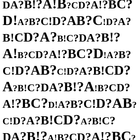
B
!
A
?
?
C
!
B
B
?
?
!
A
A
D
?
D
C
?
!
C
D
?
B
A
?
D
!
C
?
?
A
B
?
?
D
A
!
?
A
?
?
D
!
C
B
!
?
B
A
D
?
C
!
B
!
D
A
?
C
B
?
!
A
?
?
D
B
C
?
?
A
B
!
?
B
?
A
D
?
C
D
!
!
B
C
?
A
?
D
!
C
A
A
?
!
B
?
A
D
?
?
D
C
C
!
?
B
B
?
!
?
B
C
A
B
?
?
D
!
!
A
C
?
B
?
A
!
D
?
?
D
C
!
B
?
A
?
?
C
D
!
!
B
C
?
A
?
C
!
B
B
?
?
!
A
A
D
?
D
C
?
B
!
A
?