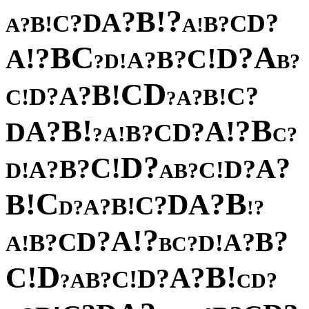
?
!
B
?
A
D
?
?
D
C
C
!
?
B
B
?
!
A
A
C
A
B
?
?
D
!
!
A
C
?
B
?
A
!
D
?
?
B
D
C
!
B
?
A
?
?
C
D
!
!
B
C
?
A
?
!
B
B
?
?
!
A
A
D
?
D
C
?
B
!
A
?
?
C
?
D
!
C
?
?
A
B
?
?
D
A
!
!
C
D
?
B
A
C
B
!
?
B
A
D
?
C
!
B
?
A
?
?
D
!
?
!
A
?
?
D
B
C
?
?
A
B
!
!
D
A
?
C
B
D
!
!
B
C
?
A
?
D
!
C
?
B
?
A
D
?
C