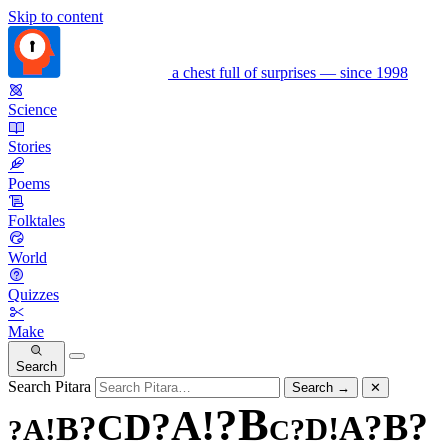
Skip to content
a chest full of surprises — since 1998
Science
Stories
Poems
Folktales
World
Quizzes
Make
Search
Search Pitara
Search
→
✕
B
?
!
A
?
?
D
B
C
?
?
A
B
!
!
D
A
?
?
C