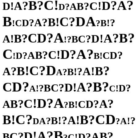
!
C
?
?
A
B
?
?
D
A
!
!
C
D
?
B
A
?
D
B
A
D
?
C
!
B
?
A
?
?
D
!
C
B
!
?
A
?
?
D
B
C
?
?
A
B
!
!
D
A
?
C
B
?
!
C
?
A
?
D
!
C
?
B
?
A
D
?
C
D
!
!
B
D
?
C
!
?
B
B
?
!
A
A
?
!
B
?
A
?
?
D
B
C
?
A
!
D
?
C
B
?
?
D
!
!
A
C
A
?
D
!
C
?
?
A
B
?
A
D
C
!
B
?
?
D
C
C
!
?
B
B
!
A
?
!
B
?
?
!
A
A
D
?
B
?
A
!
D
?
?
B
C
A
B
?
D
!
C
?