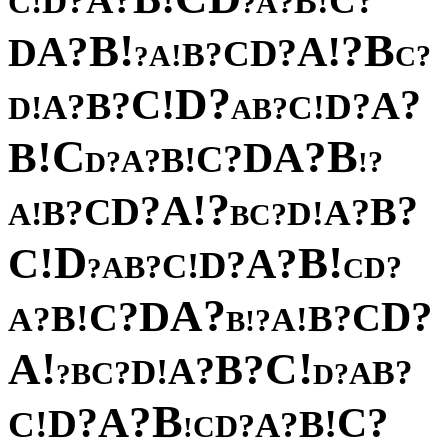
A
?
?
C
D
!
!
B
C
?
A
?
!
B
B
?
?
!
A
A
D
?
D
C
?
B
!
A
?
?
C
?
D
!
C
?
?
A
B
?
?
D
A
!
!
C
D
?
B
A
C
B
!
?
B
A
D
?
C
!
B
?
A
?
?
D
!
?
!
A
?
?
D
B
C
?
?
A
B
!
!
D
A
?
C
B
D
!
!
B
C
?
A
?
D
!
C
?
B
?
A
D
?
C
?
A
D
?
?
D
C
C
!
?
B
B
?
!
A
A
?
!
B
!
!
A
C
?
B
?
A
!
D
?
?
B
C
A
B
?
?
D
B
?
A
?
?
C
D
!
!
B
C
?
A
?
D
C
!