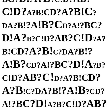
?
C
D
!
!
B
C
?
A
?
D
C
!
B
?
A
?
C
?
B
!
A
?
?
C
!
B
B
?
?
!
A
A
D
?
D
?
D
A
!
!
C
D
?
B
A
?
D
!
C
?
?
A
B
?
!
B
?
A
?
?
D
!
C
B
!
?
B
A
D
?
C
?
A
B
!
!
D
A
?
C
B
?
!
A
?
?
D
B
C
?
!
C
?
B
?
A
D
?
C
D
!
!
B
C
?
A
?
D
B
B
?
!
A
A
?
!
B
?
A
D
?
?
D
C
C
!
?
!
D
?
?
B
C
A
B
?
?
D
!
!
A
C
?
B
?
A