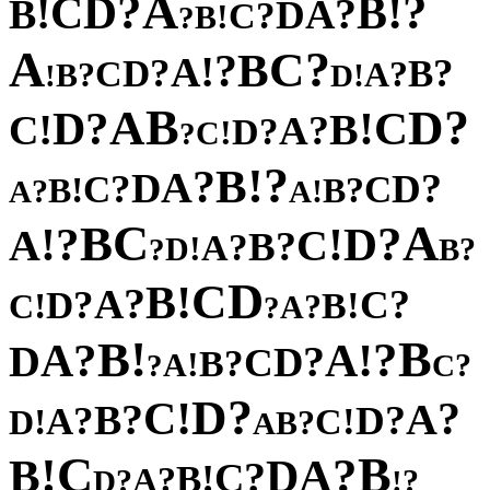
A
?
?
D
!
C
B
!
?
B
A
D
?
C
!
B
?
A
?
C
B
?
!
A
?
?
D
B
C
?
?
A
B
!
!
D
B
?
A
D
?
C
D
!
!
B
C
?
A
?
D
!
C
?
?
!
B
?
A
D
?
?
D
C
C
!
?
B
B
?
!
A
A
C
A
B
?
?
D
!
!
A
C
?
B
?
A
!
D
?
?
B
D
C
!
B
?
A
?
?
C
D
!
!
B
C
?
A
?
!
B
B
?
?
!
A
A
D
?
D
C
?
B
!
A
?
?
C
?
D
!
C
?
?
A
B
?
?
D
A
!
!
C
D
?
B
A
C
B
!
?
B
A
D
?
C
!
B
?
A
?
?
D
!