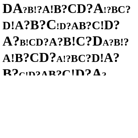
A
A
D
?
D
C
?
B
!
A
?
?
C
!
B
B
?
?
!
C
?
B
?
?
D
A
!
!
C
D
?
B
A
?
D
!
?
D
A
?
C
!
B
?
A
?
?
D
!
C
B
!
?
B
A
?
D
C
?
?
A
B
!
!
D
A
?
C
B
?
!
A
?
A
B
?
D
!
C
?
B
A
?
D
!
C
?
?
C
!
B
?
A
?
?
D
!
C
B
!
?
B
A
D
D
C
?
?
A
B
!
!
D
A
?
C
B
?
!
A
?
B
?
D
!
C
?
B
A
?
D
!
C
?
?
A