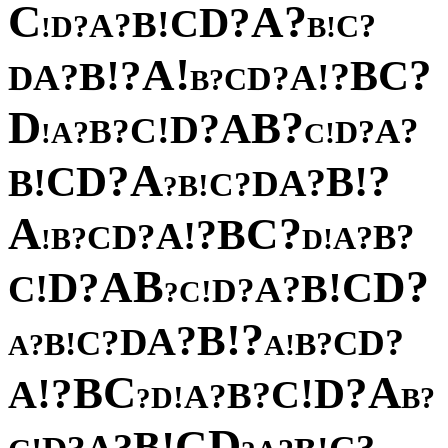
C
?
A
?
D
C
!
B
?
A
?
?
C
D
!
!
B
!
A
?
?
C
!
B
B
?
?
!
A
A
D
?
D
C
?
B
D
?
B
A
?
D
!
C
?
?
A
B
?
?
D
A
!
!
C
A
?
?
D
!
C
B
!
?
B
A
D
?
C
!
B
?
A
?
C
B
?
!
A
?
?
D
B
C
?
?
A
B
!
!
D
B
?
A
D
?
C
D
!
!
B
C
?
A
?
D
!
C
?
?
!
B
?
A
D
?
?
D
C
C
!
?
B
B
?
!
A
A
C
A
B
?
?
D
!
!
A
C
?
B
?
A
!
D
?
?
B
D
C
!
B
?