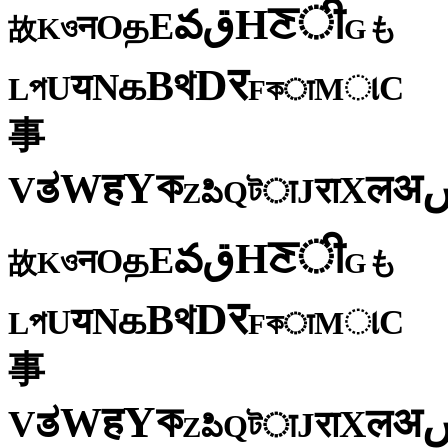
ी
ਣ
H
ق
వ
E
த
O
न
ও
K
も
故
G
र
D
থ
B
க
N
य
U
C
প
ા
L
M
কा
F
事
ক
Y
ह
W
अ
ತ
ल
V
X
रा
J
টा
Q
పి
Z
ी
ਣ
H
ق
వ
E
த
O
न
ও
K
も
故
G
र
D
থ
B
க
N
य
U
C
প
ા
L
M
কा
F
事
ক
Y
ह
W
अ
ತ
ल
V
X
रा
J
টा
Q
పి
Z