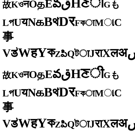
ी
ਣ
H
ق
వ
E
த
O
न
ও
K
も
故
G
र
D
থ
B
க
N
य
U
C
প
ા
L
M
কा
F
事
ক
Y
ह
W
अ
ತ
ल
V
X
रा
J
টा
Q
పి
Z
ी
ਣ
H
ق
వ
E
த
O
न
ও
K
も
故
G
र
D
থ
B
க
N
य
U
C
প
ા
L
M
কा
F
事
ক
Y
ह
W
अ
ತ
ल
V
X
रा
J
টा
Q
పి
Z