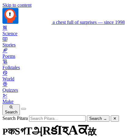
Skip to content
a chest full of surprises — since 1998
Science
Stories
Poems
Folktales
World
Quizzes
Make
Search
Search Pitara
Search
→
✕
ਕ
A
হ
I
క
R
அ
T
গ
S
क
P
故