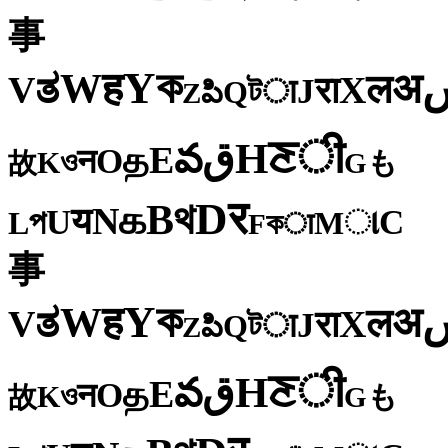
事
ক
Y
ह
W
अ
ತ
ल
V
X
रा
J
টा
Q
పి
Z
ी
ਣ
H
ق
వ
E
த
O
न
ও
K
も
故
G
र
D
থ
B
க
N
य
U
C
প
ા
L
M
কा
F
事
ক
Y
ह
W
अ
ತ
ल
V
X
रा
J
টा
Q
పి
Z
ी
ਣ
H
ق
వ
E
த
O
न
ও
K
も
故
G