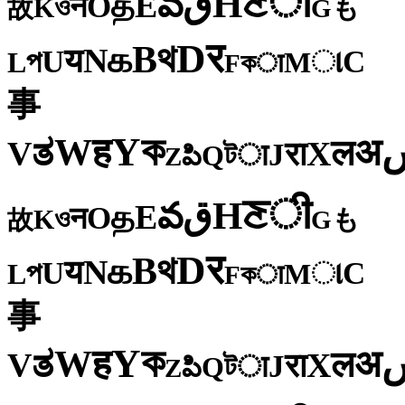
ी
ਣ
H
ق
వ
E
த
O
न
ও
K
も
故
G
र
D
থ
B
க
N
य
U
C
প
ા
L
M
কा
F
事
ক
Y
ह
W
अ
ತ
ल
V
X
रा
J
টा
Q
పి
Z
ी
ਣ
H
ق
వ
E
த
O
न
ও
K
も
故
G
र
D
থ
B
க
N
य
U
C
প
ા
L
M
কा
F
事
ক
Y
ह
W
अ
ತ
ल
V
X
रा
J
টा
Q
పి
Z