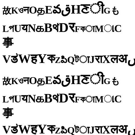
ी
ਣ
H
ق
వ
E
த
O
न
ও
K
も
故
G
र
D
থ
B
க
N
य
U
C
প
ા
L
M
কा
F
事
ক
Y
ह
W
अ
ತ
ल
V
X
रा
J
টा
Q
పి
Z
ी
ਣ
H
ق
వ
E
த
O
न
ও
K
も
故
G
र
D
থ
B
க
N
य
U
C
প
ા
L
M
কा
F
事
ক
Y
ह
W
अ
ತ
ल
V
X
रा
J
টा
Q
పి
Z