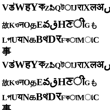
ক
Y
ह
W
अ
ತ
ल
V
X
रा
J
টा
Q
పి
Z
ी
ਣ
H
ق
వ
E
த
O
न
ও
K
も
故
G
र
D
থ
B
க
N
य
U
C
প
ા
L
M
কा
F
事
ক
Y
ह
W
अ
ತ
ल
V
X
रा
J
টा
Q
పి
Z
ी
ਣ
H
ق
వ
E
த
O
न
ও
K
も
故
G
र
D
থ
B
க
N
य
U
C
প
ા
L
M
কा
F
事