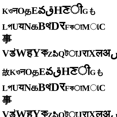
ी
ਣ
H
ق
వ
E
த
O
न
ও
K
も
G
र
D
থ
B
க
N
य
U
C
প
ા
L
M
কा
F
事
ক
Y
ह
W
अ
ತ
ल
V
X
रा
J
টा
Q
పి
Z
ी
ਣ
H
ق
వ
E
த
O
न
ও
K
も
故
G
र
D
থ
B
க
N
य
U
C
প
ા
L
M
কा
F
事
ক
Y
ह
W
अ
ತ
ल
V
X
रा
J
টा
Q
పి
Z