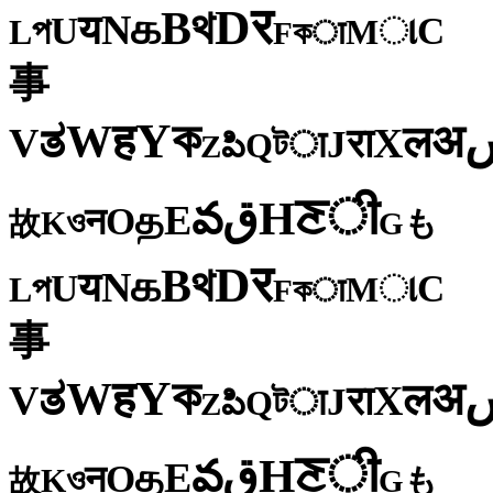
र
D
থ
B
க
N
य
U
C
প
ા
L
M
কा
F
事
ক
Y
ह
W
अ
ತ
ल
V
X
रा
J
টा
Q
పి
Z
ी
ਣ
H
ق
వ
E
த
O
न
ও
K
も
故
G
र
D
থ
B
க
N
य
U
C
প
ા
L
M
কा
F
事
ক
Y
ह
W
अ
ತ
ल
V
X
रा
J
টा
Q
పి
Z
ी
ਣ
H
ق
వ
E
த
O
न
ও
K
も
故
G