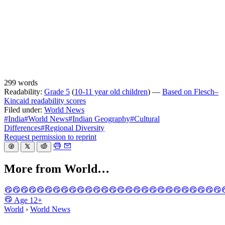
299 words
Readability:
Grade 5
(
10-11 year old children
) —
Based on Flesch–
Kincaid readability scores
Filed under:
World News
#India
#World News
#Indian Geography
#Cultural
Differences
#Regional Diversity
Request permission to reprint
More from World…
Age
12+
World
›
World News