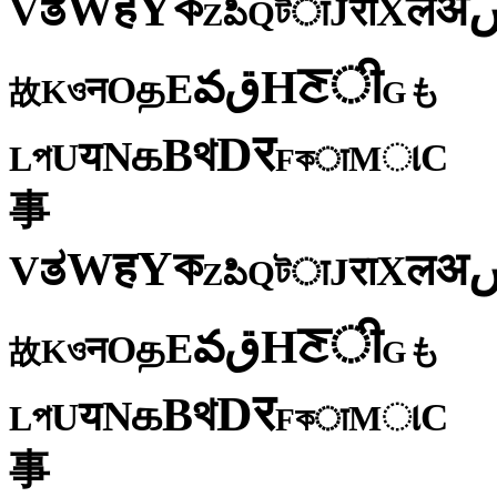
ক
Y
ह
W
अ
ತ
ल
V
X
रा
J
টा
Q
పి
Z
ी
ਣ
H
ق
వ
E
த
O
न
ও
K
も
故
G
र
D
থ
B
க
N
य
U
C
প
ા
L
M
কा
F
事
ক
Y
ह
W
अ
ತ
ल
V
X
रा
J
টा
Q
పి
Z
ी
ਣ
H
ق
వ
E
த
O
न
ও
K
も
故
G
र
D
থ
B
க
N
य
U
C
প
ા
L
M
কा
F
事