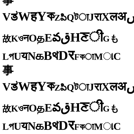
事
ক
Y
ह
W
अ
ತ
ल
V
X
रा
J
টा
Q
పి
Z
ी
ਣ
H
ق
వ
E
த
O
न
ও
K
も
故
G
र
D
থ
B
க
N
य
U
C
প
ા
L
M
কा
F
事
ক
Y
ह
W
अ
ತ
ल
V
X
रा
J
টा
Q
పి
Z
ी
ਣ
H
ق
వ
E
த
O
न
ও
K
も
故
G
र
D
থ
B
க
N
य
U
C
প
ા
L
M
কा
F