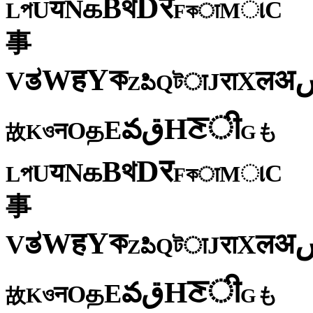
र
D
থ
B
க
N
य
U
C
প
ા
L
M
কा
F
事
ক
Y
ह
W
अ
ತ
ल
V
X
रा
J
টा
Q
పి
Z
ी
ਣ
H
ق
వ
E
த
O
न
ও
K
も
故
G
र
D
থ
B
க
N
य
U
C
প
ા
L
M
কा
F
事
ক
Y
ह
W
अ
ತ
ल
V
X
रा
J
টा
Q
పి
Z
ी
ਣ
H
ق
వ
E
த
O
न
ও
K
も
故
G