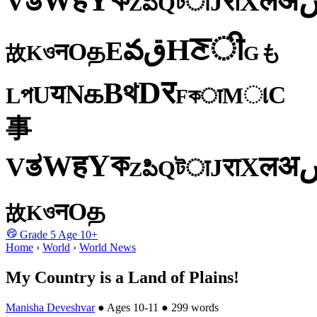
Y
ह
W
अ
ತ
ल
V
X
रा
J
টा
Q
పి
Z
ी
ਣ
H
ق
వ
E
த
O
न
ও
K
も
故
G
र
D
থ
B
க
N
य
U
C
প
ા
L
M
কा
F
事
ক
Y
ह
W
अ
ತ
ल
V
X
रा
J
টा
Q
పి
Z
த
O
न
ও
K
故
Grade
5
Age
10+
Home
›
World
›
World News
My Country is a Land of Plains!
Manisha Deveshvar
●
Ages 10-11
●
299 words