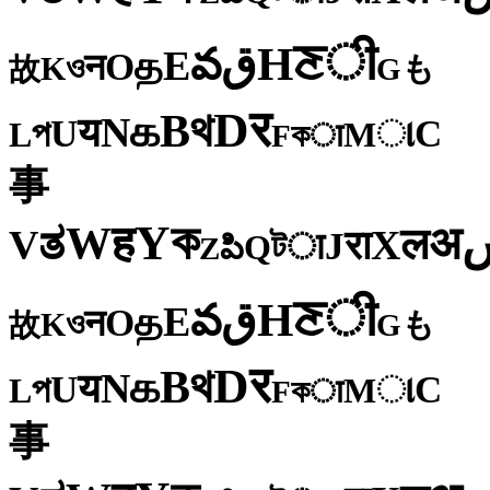
ी
ਣ
H
ق
వ
E
த
O
न
ও
K
も
故
G
र
D
থ
B
க
N
य
U
C
প
ા
L
M
কा
F
事
ক
Y
ह
W
अ
ತ
ल
V
X
रा
J
টा
Q
పి
Z
ी
ਣ
H
ق
వ
E
த
O
न
ও
K
も
故
G
र
D
থ
B
க
N
य
U
C
প
ા
L
M
কा
F
事