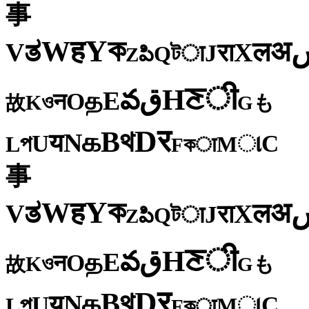
事
ক
Y
ह
W
अ
ತ
ल
V
X
रा
J
টा
Q
పి
Z
ी
ਣ
H
ق
వ
E
த
O
न
ও
K
も
故
G
र
D
থ
B
க
N
य
U
C
প
ા
L
M
কा
F
事
ক
Y
ह
W
अ
ತ
ल
V
X
रा
J
টा
Q
పి
Z
ी
ਣ
H
ق
వ
E
த
O
न
ও
K
も
故
G
र
D
থ
B
க
N
य
U
C
প
ા
L
M
কा
F