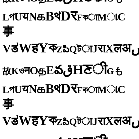
र
D
থ
B
க
N
य
U
C
প
ા
L
M
কा
F
事
ক
Y
ह
W
अ
ತ
ल
V
X
रा
J
টा
Q
పి
Z
ी
ਣ
H
ق
వ
E
த
O
न
ও
K
も
故
G
र
D
থ
B
க
N
य
U
C
প
ા
L
M
কा
F
事
ক
Y
ह
W
अ
ತ
ल
V
X
रा
J
টा
Q
పి
Z