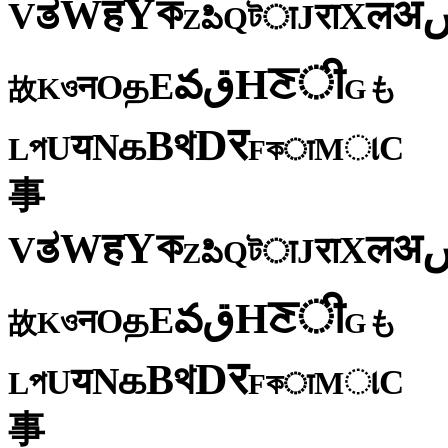
ক
Y
ह
W
अ
ತ
ल
V
X
रा
J
টा
Q
పి
Z
ी
ਣ
H
ق
వ
E
த
O
न
ও
K
も
故
G
र
D
থ
B
க
N
य
U
C
প
ા
L
M
কा
F
事
ক
Y
ह
W
अ
ತ
ल
V
X
रा
J
টा
Q
పి
Z
ी
ਣ
H
ق
వ
E
த
O
न
ও
K
も
故
G
र
D
থ
B
க
N
य
U
C
প
ા
L
M
কा
F
事