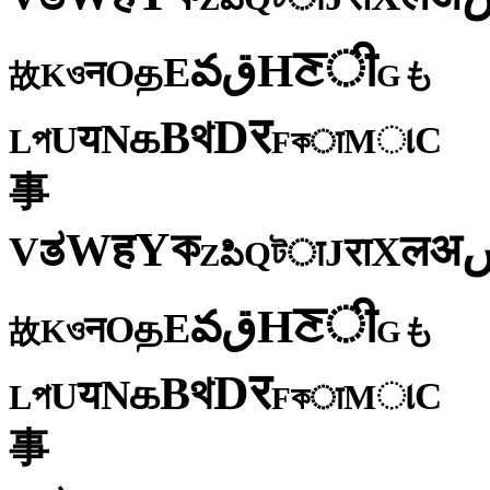
ी
ਣ
H
ق
వ
E
த
O
न
ও
K
も
故
G
र
D
থ
B
க
N
य
U
C
প
ા
L
M
কा
F
事
ক
Y
ह
W
अ
ತ
ल
V
X
रा
J
টा
Q
పి
Z
ी
ਣ
H
ق
వ
E
த
O
न
ও
K
も
故
G
र
D
থ
B
க
N
य
U
C
প
ા
L
M
কा
F
事