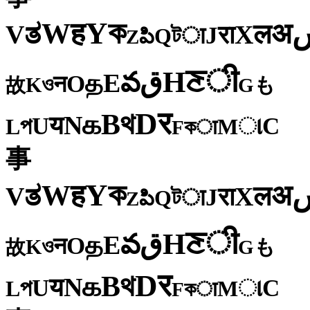
ক
Y
ह
W
अ
ತ
ल
V
X
रा
J
টा
Q
పి
Z
ी
ਣ
H
ق
వ
E
த
O
न
ও
K
も
故
G
र
D
থ
B
க
N
य
U
C
প
ા
L
M
কा
F
事
ক
Y
ह
W
अ
ತ
ल
V
X
रा
J
টा
Q
పి
Z
ी
ਣ
H
ق
వ
E
த
O
न
ও
K
も
故
G
र
D
থ
B
க
N
य
U
C
প
ા
L
M
কा
F