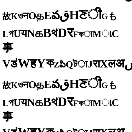
ी
ਣ
H
ق
వ
E
த
O
न
ও
K
も
故
G
र
D
থ
B
க
N
य
U
C
প
ા
L
M
কा
F
事
ক
Y
ह
W
अ
ತ
ल
V
X
रा
J
টा
Q
పి
Z
ी
ਣ
H
ق
వ
E
த
O
न
ও
K
も
故
G
र
D
থ
B
க
N
य
U
C
প
ા
L
M
কा
F
事
ক