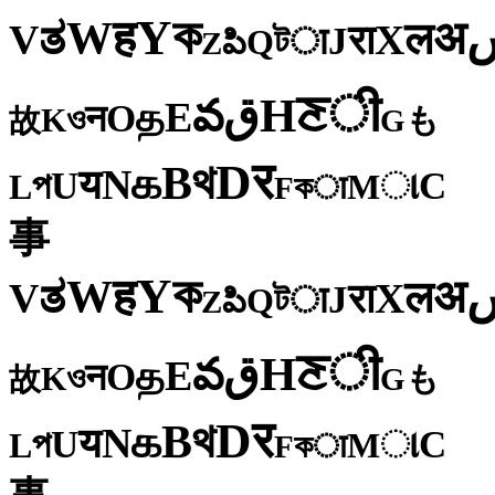
ক
Y
ह
W
अ
ತ
ल
V
X
रा
J
টा
Q
పి
Z
ी
ਣ
H
ق
వ
E
த
O
न
ও
K
も
故
G
र
D
থ
B
க
N
य
U
C
প
ા
L
M
কा
F
事
ক
Y
ह
W
अ
ತ
ल
V
X
रा
J
টा
Q
పి
Z
ी
ਣ
H
ق
వ
E
த
O
न
ও
K
も
故
G
र
D
থ
B
க
N
य
U
C
প
ા
L
M
কा
F