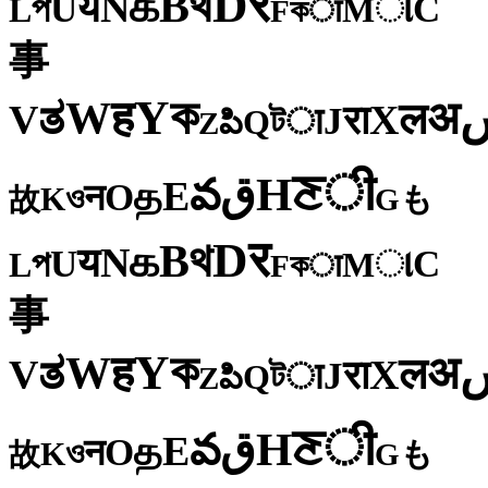
र
D
থ
B
க
N
य
U
C
প
ા
L
M
কा
F
事
ক
Y
ह
W
अ
ತ
ल
V
X
रा
J
টा
Q
పి
Z
ी
ਣ
H
ق
వ
E
த
O
न
ও
K
も
故
G
र
D
থ
B
க
N
य
U
C
প
ા
L
M
কा
F
事
ক
Y
ह
W
अ
ತ
ल
V
X
रा
J
টा
Q
పి
Z
ी
ਣ
H
ق
వ
E
த
O
न
ও
K
も
故
G