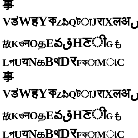
事
ক
Y
ह
W
अ
ತ
ल
V
X
रा
J
টा
Q
పి
Z
ी
ਣ
H
ق
వ
E
த
O
न
ও
K
も
故
G
र
D
থ
B
க
N
य
U
C
প
ા
L
M
কा
F
事
ক
Y
ह
W
अ
ತ
ल
V
X
रा
J
টा
Q
పి
Z
ी
ਣ
H
ق
వ
E
த
O
न
ও
K
も
故
G
र
D
থ
B
க
N
य
U
C
প
ા
L
M
কा
F