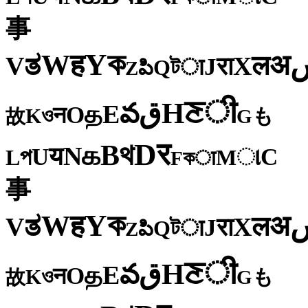
事
ক
Y
ह
W
अ
ತ
ल
V
X
रा
J
টा
Q
పి
Z
ी
ਣ
H
ق
వ
E
த
O
न
ও
K
も
故
G
र
D
থ
B
க
N
य
U
C
প
ા
L
M
কा
F
事
ক
Y
ह
W
अ
ತ
ल
V
X
रा
J
টा
Q
పి
Z
ी
ਣ
H
ق
వ
E
த
O
न
ও
K
も
故
G