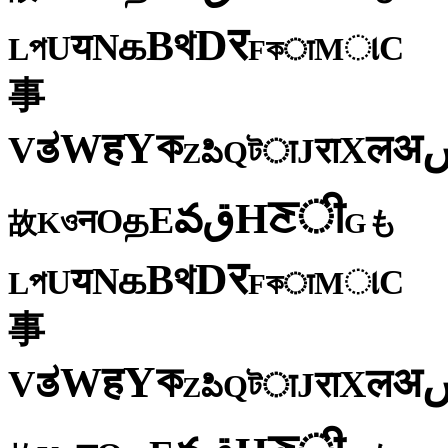
र
D
থ
B
க
N
य
U
C
প
ા
L
M
কा
F
事
ক
Y
ह
W
अ
ತ
ल
V
X
रा
J
টा
Q
పి
Z
ी
ਣ
H
ق
వ
E
த
O
न
ও
K
も
故
G
र
D
থ
B
க
N
य
U
C
প
ા
L
M
কा
F
事
ক
Y
ह
W
अ
ತ
ल
V
X
रा
J
টा
Q
పి
Z