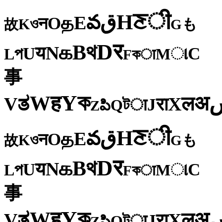
ी
ਣ
H
ق
వ
E
த
O
न
ও
K
も
故
G
र
D
থ
B
க
N
य
U
C
প
ા
L
M
কा
F
事
ক
Y
ह
W
अ
ತ
ल
V
X
रा
J
টा
Q
పి
Z
ी
ਣ
H
ق
వ
E
த
O
न
ও
K
も
故
G
र
D
থ
B
க
N
य
U
C
প
ા
L
M
কा
F
事
ক
Y
ह
W
अ
ತ
ल
V
X
रा
J
টा
Q
పి
Z