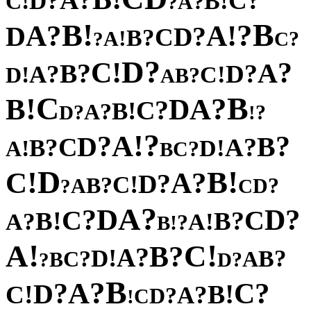
A
?
?
C
D
!
!
B
C
?
A
?
!
B
B
?
?
!
A
A
D
?
D
C
?
B
!
A
?
?
C
?
D
!
C
?
?
A
B
?
?
D
A
!
!
C
D
?
B
A
C
B
!
?
B
A
D
?
C
!
B
?
A
?
?
D
!
?
!
A
?
?
D
B
C
?
?
A
B
!
!
D
A
?
C
B
D
!
!
B
C
?
A
?
D
!
C
?
B
?
A
D
?
C
?
A
D
?
?
D
C
C
!
?
B
B
?
!
A
A
?
!
B
!
!
A
C
?
B
?
A
!
D
?
?
B
C
A
B
?
?
D
B
?
A
?
?
C
D
!
!
B
C
?
A
?
D
C
!