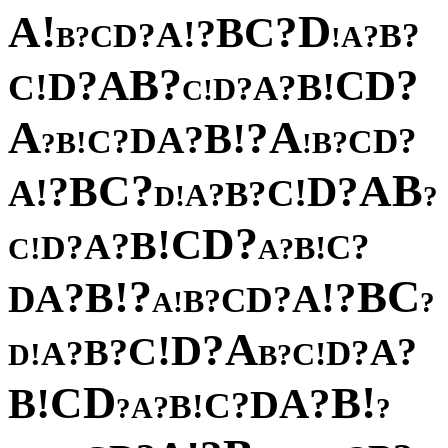
!
D
A
?
C
B
?
!
A
?
?
D
B
C
?
?
A
B
!
?
B
?
A
D
?
C
D
!
!
B
C
?
A
?
D
!
C
A
A
?
!
B
?
A
D
?
?
D
C
C
!
?
B
B
?
!
?
B
C
A
B
?
?
D
!
!
A
C
?
B
?
A
!
D
?
?
D
C
!
B
?
A
?
?
C
D
!
!
B
C
?
A
?
C
!
B
B
?
?
!
A
A
D
?
D
C
?
B
!
A
?
A
?
D
!
C
?
?
A
B
?
?
D
A
!
!
C
D
?
B
D
!
C
B
!
?
B
A
D
?
C
!
B
?
A
?
?