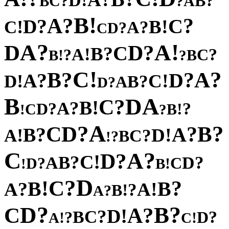
!
D
?
?
B
C
A
B
?
!
B
?
A
?
?
C
D
!
!
B
C
?
A
?
D
C
?
!
A
A
D
?
D
C
?
B
!
A
?
?
C
!
B
B
?
!
C
?
?
A
B
?
?
D
A
!
!
C
D
?
B
A
?
D
B
A
D
?
C
!
B
?
A
?
?
D
!
C
B
!
?
A
?
?
D
B
C
?
?
A
B
!
!
D
A
?
C
B
?
!
C
?
A
?
D
!
C
?
B
?
A
D
?
C
D
!
!
B
D
?
C
!
?
B
B
?
!
A
A
?
!
B
?
A
?
?
D
B
C
?
A
!
D
?
C
B
?
?
D
!
!
A
C