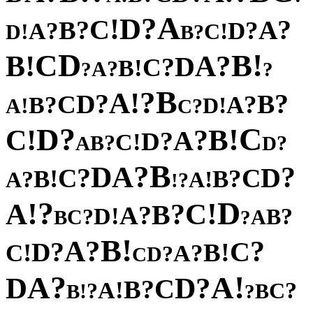
A
?
D
!
C
?
?
A
B
?
?
D
A
!
!
C
D
?
B
D
!
C
B
!
?
B
A
D
?
C
!
B
?
A
?
?
B
?
!
A
?
?
D
B
C
?
?
A
B
!
!
D
A
?
C
?
C
D
!
!
B
C
?
A
?
D
!
C
?
B
?
A
D
B
?
A
D
?
?
D
C
C
!
?
B
B
?
!
A
A
?
!
?
D
!
!
A
C
?
B
?
A
!
D
?
?
B
C
A
B
?
!
B
?
A
?
?
C
D
!
!
B
C
?
A
?
D
C
?
!
A
A
D
?
D
C
?
B
!
A
?
?
C
!
B
B
?