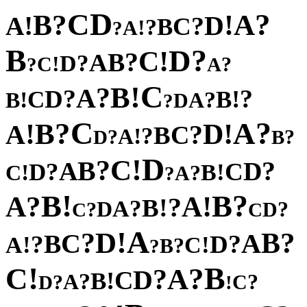
D
C
?
?
A
B
!
!
D
A
?
C
B
?
!
A
?
B
?
D
!
C
?
B
A
?
D
!
C
?
?
A
C
!
B
?
A
?
?
D
!
C
B
!
?
B
A
D
?
C
?
?
A
B
!
!
D
A
?
C
B
?
!
A
?
?
D
B
D
!
C
?
B
?
A
D
?
C
D
!
!
B
C
?
A
?
!
?
B
B
?
!
A
A
?
!
B
?
A
D
?
?
D
C
C
A
!
D
?
?
B
C
A
B
?
?
D
!
!
A
C
?
B
?
!
B
C
?
A
?
D
C
!
B
?
A
?
?
C
D
!