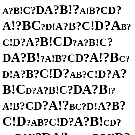
?
!
B
?
A
D
?
?
D
C
C
!
?
B
B
?
!
A
A
C
A
B
?
?
D
!
!
A
C
?
B
?
A
!
D
?
?
B
D
C
!
B
?
A
?
?
C
D
!
!
B
C
?
A
?
!
B
B
?
?
!
A
A
D
?
D
C
?
B
!
A
?
?
C
?
D
!
C
?
?
A
B
?
?
D
A
!
!
C
D
?
B
A
C
B
!
?
B
A
D
?
C
!
B
?
A
?
?
D
!
?
!
A
?
?
D
B
C
?
?
A
B
!
!
D
A
?
C
B
D
!
!
B
C
?
A
?
D
!
C
?
B
?
A
D
?
C