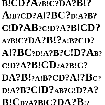
A
?
?
D
!
C
B
!
?
B
A
D
?
C
!
B
?
A
?
C
B
?
!
A
?
?
D
B
C
?
?
A
B
!
!
D
B
?
A
D
?
C
D
!
!
B
C
?
A
?
D
!
C
?
?
!
B
?
A
D
?
?
D
C
C
!
?
B
B
?
!
A
A
C
A
B
?
?
D
!
!
A
C
?
B
?
A
!
D
?
?
B
D
C
!
B
?
A
?
?
C
D
!
!
B
C
?
A
?
!
B
B
?
?
!
A
A
D
?
D
C
?
B
!
A
?
?
C
?
D
!
C
?
?
A
B
?
?
D
A
!
!
C
D
?
B
A
C
B
!
?
B
A
D
?
C
!
B
?
A
?
?
D
!