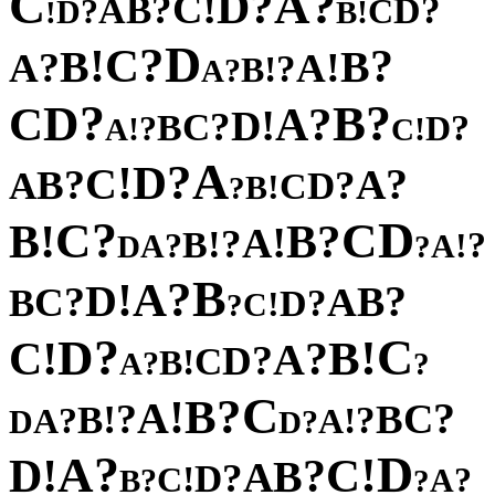
C
?
A
?
D
!
C
?
B
?
A
D
?
C
D
!
!
B
D
?
C
!
?
B
B
?
!
A
A
?
!
B
?
A
?
?
D
B
C
?
A
!
D
?
C
B
?
?
D
!
!
A
C
A
?
D
!
C
?
?
A
B
?
A
D
C
!
B
?
?
D
C
C
!
?
B
B
!
A
?
!
B
?
?
!
A
A
D
?
B
?
A
!
D
?
?
B
C
A
B
?
D
!
C
?
?
C
D
!
!
B
C
?
A
?
D
C
!
B
?
A
?
C
?
B
!
A
?
?
C
!
B
B
?
?
!
A
A
D
?
D
?
D
A
!
!
C
D
?
B
A
?
D
!
C
?
?
A
B
?