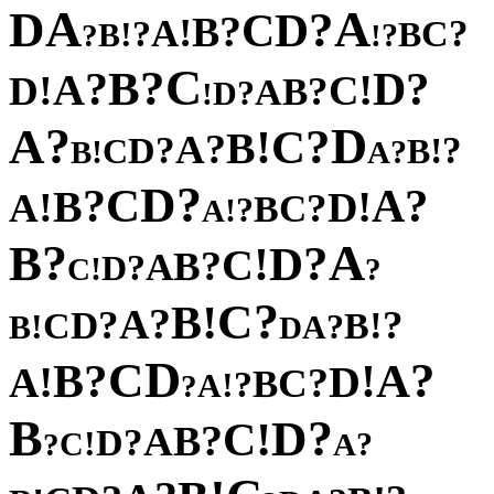
A
A
D
?
D
C
?
B
!
A
?
?
C
!
B
B
?
?
!
C
?
B
?
?
D
A
!
!
C
D
?
B
A
?
D
!
?
D
A
?
C
!
B
?
A
?
?
D
!
C
B
!
?
B
A
?
D
C
?
?
A
B
!
!
D
A
?
C
B
?
!
A
?
A
B
?
D
!
C
?
B
A
?
D
!
C
?
?
C
!
B
?
A
?
?
D
!
C
B
!
?
B
A
D
D
C
?
?
A
B
!
!
D
A
?
C
B
?
!
A
?
B
?
D
!
C
?
B
A
?
D
!
C
?
?
A