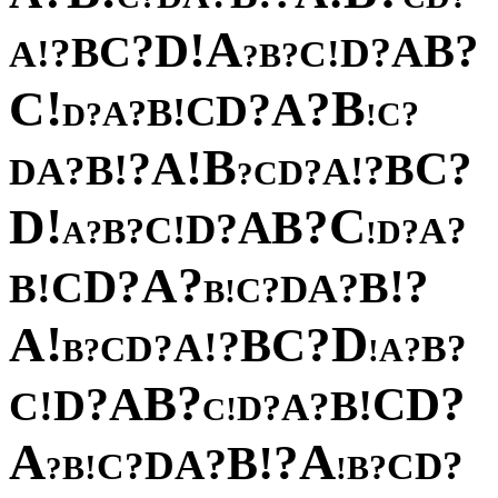
A
!
D
?
?
B
C
A
B
?
?
D
!
!
A
C
?
B
?
!
B
C
?
A
?
D
C
!
B
?
A
?
?
C
D
!
B
!
A
?
?
C
!
B
B
?
?
!
A
A
D
?
D
C
?
!
C
D
?
B
A
?
D
!
C
?
?
A
B
?
?
D
A
!
?
A
?
?
D
!
C
B
!
?
B
A
D
?
C
!
B
!
D
A
?
C
B
?
!
A
?
?
D
B
C
?
?
A
B
!
?
B
?
A
D
?
C
D
!
!
B
C
?
A
?
D
!
C
A
A
?
!
B
?
A
D
?
?
D
C
C
!
?
B
B
?
!