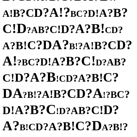
?
!
A
?
?
D
B
C
?
?
A
B
!
!
D
A
?
C
B
D
!
!
B
C
?
A
?
D
!
C
?
B
?
A
D
?
C
?
A
D
?
?
D
C
C
!
?
B
B
?
!
A
A
?
!
B
!
!
A
C
?
B
?
A
!
D
?
?
B
C
A
B
?
?
D
B
?
A
?
?
C
D
!
!
B
C
?
A
?
D
C
!
A
A
D
?
D
C
?
B
!
A
?
?
C
!
B
B
?
?
!
C
?
B
?
?
D
A
!
!
C
D
?
B
A
?
D
!
?
D
A
?
C
!
B
?
A
?
?
D
!
C
B
!
?
B
A