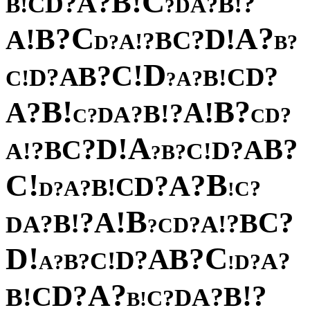
C
!
B
?
A
?
?
D
!
C
B
!
?
B
A
D
?
C
?
?
A
B
!
!
D
A
?
C
B
?
!
A
?
?
D
B
D
!
C
?
B
?
A
D
?
C
D
!
!
B
C
?
A
?
!
?
B
B
?
!
A
A
?
!
B
?
A
D
?
?
D
C
C
A
!
D
?
?
B
C
A
B
?
?
D
!
!
A
C
?
B
?
!
B
C
?
A
?
D
C
!
B
?
A
?
?
C
D
!
B
!
A
?
?
C
!
B
B
?
?
!
A
A
D
?
D
C
?
!
C
D
?
B
A
?
D
!
C
?
?
A
B
?
?
D
A
!
?
A
?
?
D
!
C
B
!
?
B
A
D
?
C
!
B