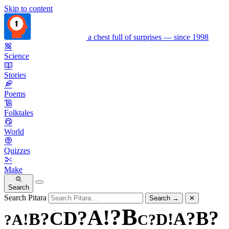
Skip to content
a chest full of surprises — since 1998
Science
Stories
Poems
Folktales
World
Quizzes
Make
Search
Search Pitara
Search
→
✕
B
?
!
A
?
?
D
B
C
?
?
A
B
!
!
D
A
?
?
C