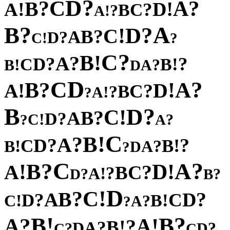
?
D
C
?
?
A
B
!
!
D
A
?
C
B
?
!
A
?
A
B
?
D
!
C
?
B
A
?
D
!
C
?
?
C
!
B
?
A
?
?
D
!
C
B
!
?
B
A
D
D
C
?
?
A
B
!
!
D
A
?
C
B
?
!
A
?
B
?
D
!
C
?
B
A
?
D
!
C
?
?
A
C
!
B
?
A
?
?
D
!
C
B
!
?
B
A
D
?
C
?
?
A
B
!
!
D
A
?
C
B
?
!
A
?
?
D
B
D
!
C
?
B
?
A
D
?
C
D
!
!
B
C
?
A
?
!
?
B
B
?
!
A
A
?
!
B
?
A
D
?
?
D
C
C