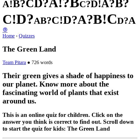
B
?
!
A
?
?
D
B
C
?
?
A
B
!
!
D
A
?
C
?
C
D
!
!
B
C
?
A
?
D
!
C
?
A
B
?
A
D
Home
›
Quizzes
The Green Land
Team Pitara
●
726 words
Their green gives a shade of happiness to
our planet. Know more about the
fascinating world of plants that exist
around us.
This is an online quiz for children. Click on the
answer you think is correct to find out. Scroll down
to start the quiz for kids: The Green Land