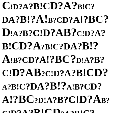
C
?
A
?
D
C
!
B
?
A
?
?
C
D
!
!
B
!
A
?
?
C
!
B
B
?
?
!
A
A
D
?
D
C
?
B
D
?
B
A
?
D
!
C
?
?
A
B
?
?
D
A
!
!
C
A
?
?
D
!
C
B
!
?
B
A
D
?
C
!
B
?
A
?
C
B
?
!
A
?
?
D
B
C
?
?
A
B
!
!
D
B
?
A
D
?
C
D
!
!
B
C
?
A
?
D
!
C
?
?
!
B
?
A
D
?
?
D
C
C
!
?
B
B
?
!
A
A
C
A
B
?
?
D
!
!
A
C
?
B
?
A
!
D
?
?
B
D
C
!
B
?