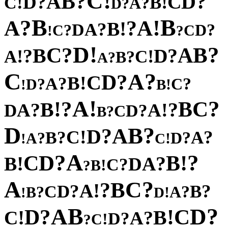
!
C
?
B
?
A
D
?
C
D
!
!
B
C
?
A
?
D
B
B
?
!
A
A
?
!
B
?
A
D
?
?
D
C
C
!
?
!
D
?
?
B
C
A
B
?
?
D
!
!
A
C
?
B
?
A
C
?
A
?
D
C
!
B
?
A
?
?
C
D
!
!
B
!
A
?
?
C
!
B
B
?
?
!
A
A
D
?
D
C
?
B
D
?
B
A
?
D
!
C
?
?
A
B
?
?
D
A
!
!
C
A
?
?
D
!
C
B
!
?
B
A
D
?
C
!
B
?
A
?
C
B
?
!
A
?
?
D
B
C
?
?
A
B
!
!
D
B
?
A
D
?
C
D
!
!
B
C
?
A
?
D
!
C
?