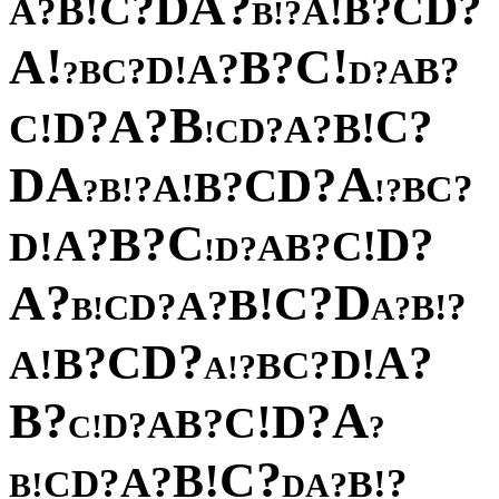
?
A
D
?
?
D
C
C
!
?
B
B
?
!
A
A
?
!
B
!
!
A
C
?
B
?
A
!
D
?
?
B
C
A
B
?
?
D
B
?
A
?
?
C
D
!
!
B
C
?
A
?
D
C
!
A
A
D
?
D
C
?
B
!
A
?
?
C
!
B
B
?
?
!
C
?
B
?
?
D
A
!
!
C
D
?
B
A
?
D
!
?
D
A
?
C
!
B
?
A
?
?
D
!
C
B
!
?
B
A
?
D
C
?
?
A
B
!
!
D
A
?
C
B
?
!
A
?
A
B
?
D
!
C
?
B
A
?
D
!
C
?
?
C
!
B
?
A
?
?
D
!
C
B
!
?
B
A
D