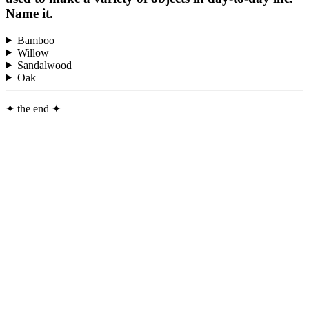
Name it.
Bamboo
Willow
Sandalwood
Oak
✦
the end
✦