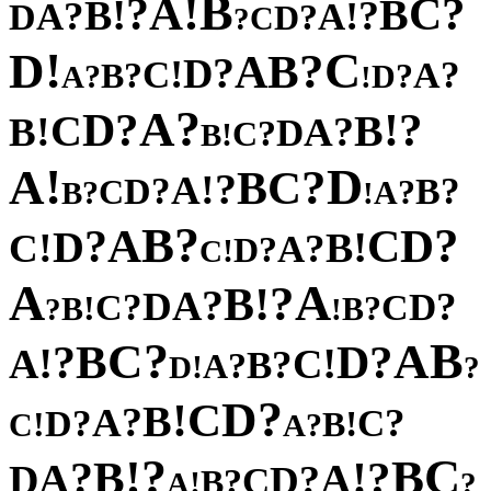
B
!
A
?
?
C
!
B
B
?
?
!
A
A
D
?
D
C
?
!
C
D
?
B
A
?
D
!
C
?
?
A
B
?
?
D
A
!
?
A
?
?
D
!
C
B
!
?
B
A
D
?
C
!
B
!
D
A
?
C
B
?
!
A
?
?
D
B
C
?
?
A
B
!
?
B
?
A
D
?
C
D
!
!
B
C
?
A
?
D
!
C
A
A
?
!
B
?
A
D
?
?
D
C
C
!
?
B
B
?
!
?
B
C
A
B
?
?
D
!
!
A
C
?
B
?
A
!
D
?
?
D
C
!
B
?
A
?
?
C
D
!
!
B
C
?
A
?
C
!
B
B
?
?
!
A
A
D
?
D
C
?
B
!
A
?