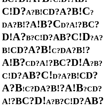
?
C
D
!
!
B
C
?
A
?
D
C
!
B
?
A
?
C
?
B
!
A
?
?
C
!
B
B
?
?
!
A
A
D
?
D
?
D
A
!
!
C
D
?
B
A
?
D
!
C
?
?
A
B
?
!
B
?
A
?
?
D
!
C
B
!
?
B
A
D
?
C
?
A
B
!
!
D
A
?
C
B
?
!
A
?
?
D
B
C
?
!
C
?
B
?
A
D
?
C
D
!
!
B
C
?
A
?
D
B
B
?
!
A
A
?
!
B
?
A
D
?
?
D
C
C
!
?
!
D
?
?
B
C
A
B
?
?
D
!
!
A
C
?
B
?
A