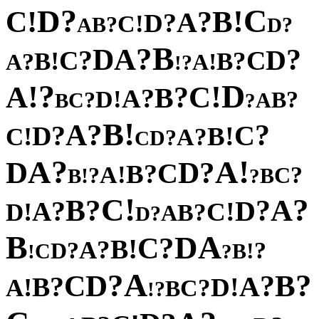
?
C
D
!
!
B
C
?
A
?
D
!
C
?
B
?
A
D
B
?
A
D
?
?
D
C
C
!
?
B
B
?
!
A
A
?
!
?
D
!
!
A
C
?
B
?
A
!
D
?
?
B
C
A
B
?
!
B
?
A
?
?
C
D
!
!
B
C
?
A
?
D
C
?
!
A
A
D
?
D
C
?
B
!
A
?
?
C
!
B
B
?
!
C
?
?
A
B
?
?
D
A
!
!
C
D
?
B
A
?
D
B
A
D
?
C
!
B
?
A
?
?
D
!
C
B
!
?
A
?
?
D
B
C
?
?
A
B
!
!
D
A
?
C
B
?
!