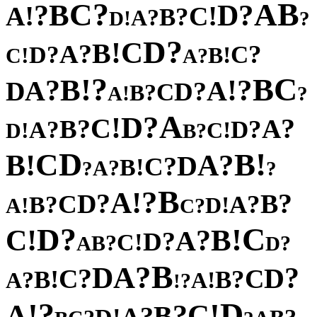
?
B
C
A
B
?
?
D
!
!
A
C
?
B
?
A
!
D
?
?
D
C
!
B
?
A
?
?
C
D
!
!
B
C
?
A
?
C
!
B
B
?
?
!
A
A
D
?
D
C
?
B
!
A
?
A
?
D
!
C
?
?
A
B
?
?
D
A
!
!
C
D
?
B
D
!
C
B
!
?
B
A
D
?
C
!
B
?
A
?
?
B
?
!
A
?
?
D
B
C
?
?
A
B
!
!
D
A
?
C
?
C
D
!
!
B
C
?
A
?
D
!
C
?
B
?
A
D
B
?
A
D
?
?
D
C
C
!
?
B
B
?
!
A
A
?
!
?
D
!
!
A
C
?
B
?
A