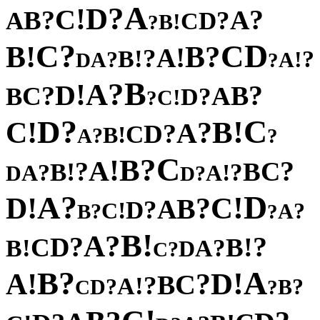
A
?
D
!
C
?
?
A
B
?
A
D
C
!
B
?
?
D
C
C
!
?
B
B
!
A
?
!
B
?
?
!
A
A
D
?
B
?
A
!
D
?
?
B
C
A
B
?
D
!
C
?
?
C
D
!
!
B
C
?
A
?
D
C
!
B
?
A
?
C
?
B
!
A
?
?
C
!
B
B
?
?
!
A
A
D
?
D
?
D
A
!
!
C
D
?
B
A
?
D
!
C
?
?
A
B
?
!
B
?
A
?
?
D
!
C
B
!
?
B
A
D
?
C
?
A
B
!
!
D
A
?
C
B
?
!
A
?
?
D
B
C
?