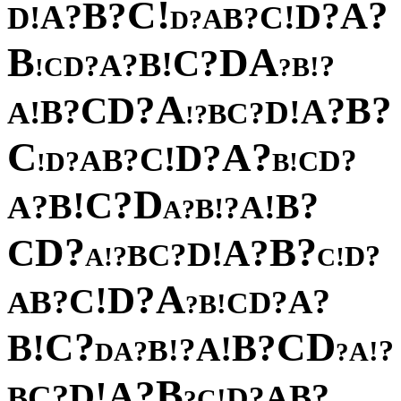
!
C
?
?
A
B
?
?
D
A
!
!
C
D
?
B
A
?
D
B
A
D
?
C
!
B
?
A
?
?
D
!
C
B
!
?
A
?
?
D
B
C
?
?
A
B
!
!
D
A
?
C
B
?
!
C
?
A
?
D
!
C
?
B
?
A
D
?
C
D
!
!
B
D
?
C
!
?
B
B
?
!
A
A
?
!
B
?
A
?
?
D
B
C
?
A
!
D
?
C
B
?
?
D
!
!
A
C
A
?
D
!
C
?
?
A
B
?
A
D
C
!
B
?
?
D
C
C
!
?
B
B
!
A
?
!
B
?
?
!
A
A
D
?
B
?
A
!
D
?
?
B
C
A
B
?
D
!
C
?