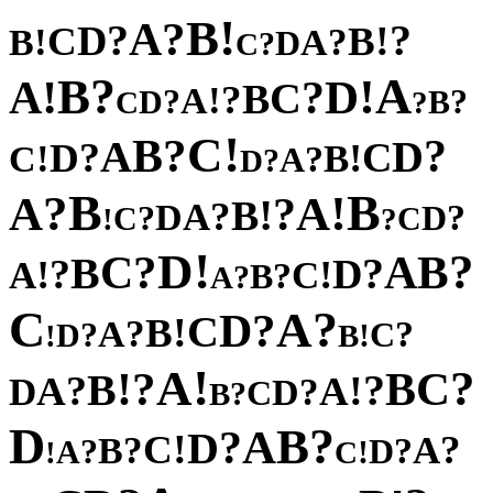
!
B
?
A
?
?
D
!
C
B
!
?
B
A
D
?
C
?
A
B
!
!
D
A
?
C
B
?
!
A
?
?
D
B
C
?
!
C
?
B
?
A
D
?
C
D
!
!
B
C
?
A
?
D
B
B
?
!
A
A
?
!
B
?
A
D
?
?
D
C
C
!
?
!
D
?
?
B
C
A
B
?
?
D
!
!
A
C
?
B
?
A
C
?
A
?
D
C
!
B
?
A
?
?
C
D
!
!
B
!
A
?
?
C
!
B
B
?
?
!
A
A
D
?
D
C
?
B
D
?
B
A
?
D
!
C
?
?
A
B
?
?
D
A
!
!
C